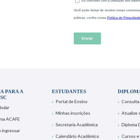
A PARA A
ESTUDANTES
DIPLOM
SC
Portal de Ensino
Consulta
bular
Minhas inscrições
Atualize
ema ACAFE
Secretaria Acadêmica
Diploma D
 ingressar
Calendário Acadêmico
Cursos e