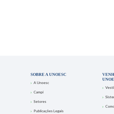
SOBRE A UNOESC
VENH
UNOE
A Unoesc
Vesti
Campi
Sist
Setores
Como
Publicações Legais