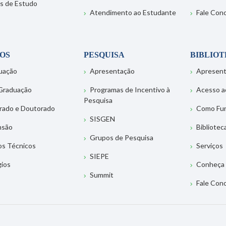
s de Estudo
Atendimento ao Estudante
Fale Con
OS
PESQUISA
BIBLIO
uação
Apresentação
Apresen
Graduação
Programas de Incentivo à
Acesso a
Pesquisa
rado e Doutorado
Como Fu
SISGEN
nsão
Bibliotec
Grupos de Pesquisa
os Técnicos
Serviços
SIEPE
gios
Conheça 
Summit
Fale Con