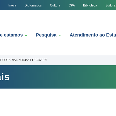
I.nova
Diplomados
Cultura
CPA
Biblioteca
Editora
e estamos
Pesquisa
Atendimento ao Est
PORTARIA Nº 003/VR-CCO/2025
is