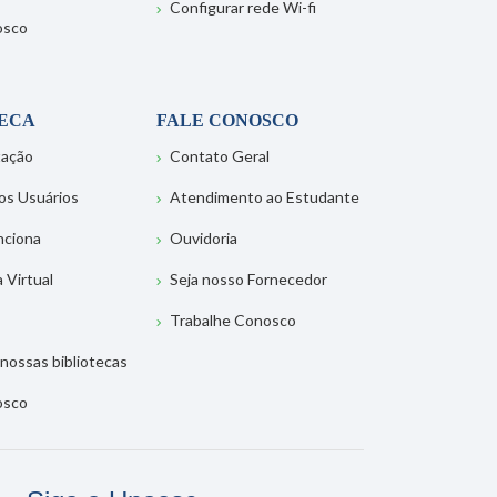
Configurar rede Wi-fi
osco
TECA
FALE CONOSCO
tação
Contato Geral
os Usuários
Atendimento ao Estudante
nciona
Ouvidoria
a Virtual
Seja nosso Fornecedor
Trabalhe Conosco
nossas bibliotecas
osco