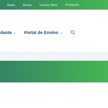
Português
Rádio
Museu
Unoesc Store
udante
Portal de Ensino