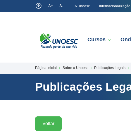
A+
A-
A Unoesc
Internacionalização
Cursos
Ond
Página Inicial
Sobre a Unoesc
Publicações Legais
Publicações Lega
Voltar