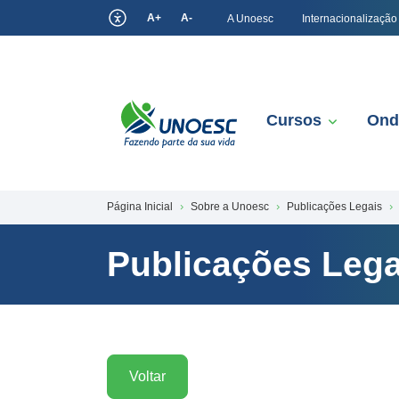
A+
A-
A Unoesc
Internacionalização
Cursos
Ond
Página Inicial
Sobre a Unoesc
Publicações Legais
Publicações Lega
Voltar