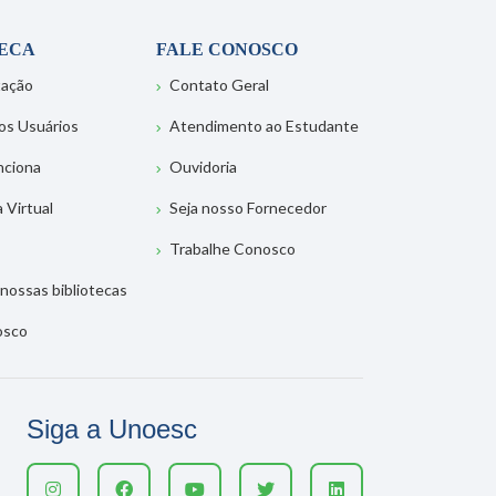
TECA
FALE CONOSCO
tação
Contato Geral
os Usuários
Atendimento ao Estudante
nciona
Ouvidoria
a Virtual
Seja nosso Fornecedor
Trabalhe Conosco
nossas bibliotecas
osco
Siga a Unoesc