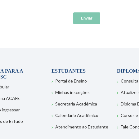
A PARA A
ESTUDANTES
DIPLOM
SC
Portal de Ensino
Consulta
bular
Minhas inscrições
Atualize
ema ACAFE
Secretaria Acadêmica
Diploma D
 ingressar
Calendário Acadêmico
Cursos e
s de Estudo
Atendimento ao Estudante
Fale Con