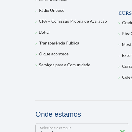
Rádio Unoesc
CURS
CPA – Comissão Própria de Avaliação
Grad
LGPD
Pós-
Transparência Pública
Mest
O que acontece
Exte
Serviços para a Comunidade
Curs
Colé
Onde estamos
Selecione o campus