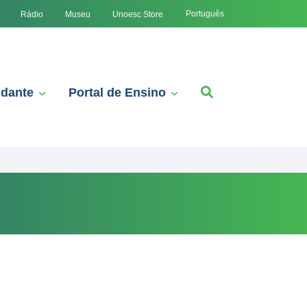
Português
Rádio
Museu
Unoesc Store
udante
Portal de Ensino