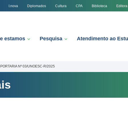
I.nova
Diplomados
Cultura
CPA
Biblioteca
Editora
e estamos
Pesquisa
Atendimento ao Est
PORTARIA Nº 03/UNOESC-R/2025
is