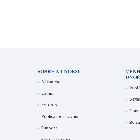
SOBRE A UNOESC
VENH
UNOE
A Unoesc
Vesti
Campi
Sist
Setores
Como
Publicações Legais
Bolsa
Funoesc
Editora Unoesc