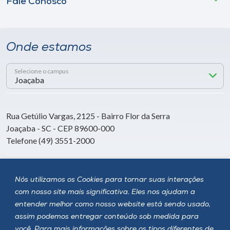
Fale Conosco
Onde estamos
Selecione o campus
Rua Getúlio Vargas, 2125 - Bairro Flor da Serra
Joaçaba - SC - CEP 89600-000
Telefone (49) 3551-2000
Siga a Unoesc
Nós utilizamos os Cookies para tornar suas interações
com nosso site mais significativa. Eles nos ajudam a
entender melhor como nosso website está sendo usado,
assim podemos entregar conteúdo sob medida para
você. Para mais informações sobre os tipos diferentes de