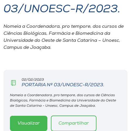
03/UNOESC-R/2023.
I.nova
Nomeia a Coordenadora, pro tempore, dos cursos de
Diplomados
Ciências Biológicas, Farmácia e Biomedicina da
Universidade do Oeste de Santa Catarina – Unoesc,
Cultura
Campus de Joaçaba.
CPA
02/02/2023
Biblioteca
PORTARIA Nº 03/UNOESC-R/2023.
Nomeia a Coordenadora, pro tempore, dos cursos de Ciências
Editora
Biológicas, Farmácia e Biomedicina da Universidade do Oeste
de Santa Catarina - Unoesc, Campus de Joaçaba.
Rádio
Visualizar
Compartilhar