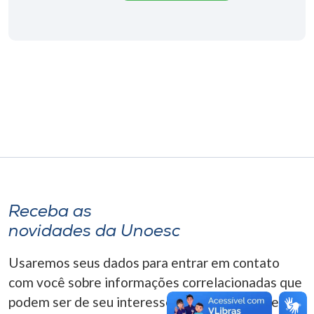
Museu
Unoesc
Store
Selecione
o idioma
A+
Receba as
A-
novidades da Unoesc
Usaremos seus dados para entrar em contato
com você sobre informações correlacionadas que
podem ser de seu interesse. Você pode cancelar o