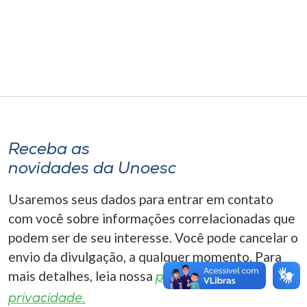
Museu
Unoesc
Store
Selecione
o idioma
Receba as
novidades da Unoesc
Usaremos seus dados para entrar em contato
A+
com você sobre informações correlacionadas que
A-
podem ser de seu interesse. Você pode cancelar o
envio da divulgação, a qualquer momento. Para
mais detalhes, leia nossa
política de
privacidade.