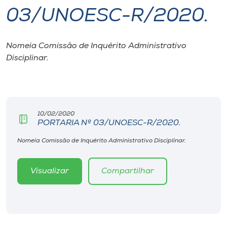
03/UNOESC-R/2020.
I.nova
Nomeia Comissão de Inquérito Administrativo
Diplomados
Disciplinar.
Cultura
CPA
10/02/2020
PORTARIA Nº 03/UNOESC-R/2020.
Biblioteca
Nomeia Comissão de Inquérito Administrativo Disciplinar.
Visualizar
Compartilhar
Editora
Rádio