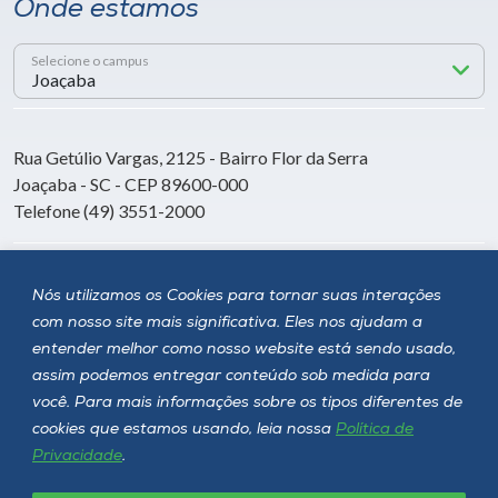
Onde estamos
Selecione o campus
Rua Getúlio Vargas, 2125 - Bairro Flor da Serra
Joaçaba - SC - CEP 89600-000
Telefone (49) 3551-2000
Siga a Unoesc
Nós utilizamos os Cookies para tornar suas interações
com nosso site mais significativa. Eles nos ajudam a
entender melhor como nosso website está sendo usado,
assim podemos entregar conteúdo sob medida para
você. Para mais informações sobre os tipos diferentes de
cookies que estamos usando, leia nossa
Política de
Privacidade
.