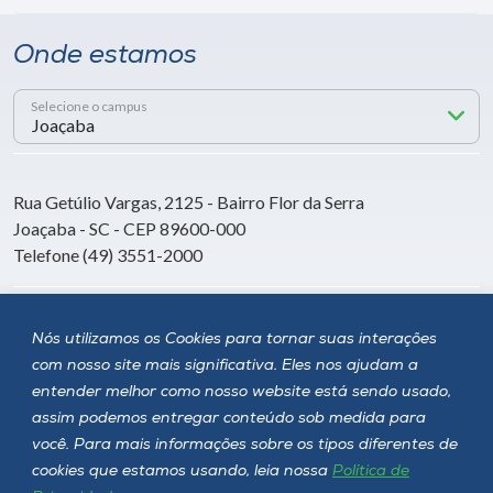
Onde estamos
Selecione o campus
Rua Getúlio Vargas, 2125 - Bairro Flor da Serra
Joaçaba - SC - CEP 89600-000
Telefone (49) 3551-2000
Siga a Unoesc
Nós utilizamos os Cookies para tornar suas interações
com nosso site mais significativa. Eles nos ajudam a
entender melhor como nosso website está sendo usado,
assim podemos entregar conteúdo sob medida para
você. Para mais informações sobre os tipos diferentes de
cookies que estamos usando, leia nossa
Política de