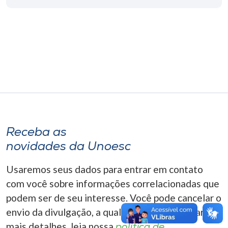
Museu
Unoesc
Store
Selecione
o idioma
Receba as
novidades da Unoesc
A+
A-
Usaremos seus dados para entrar em contato
com você sobre informações correlacionadas que
podem ser de seu interesse. Você pode cancelar o
envio da divulgação, a qualquer momento. Para
mais detalhes, leia nossa
política de