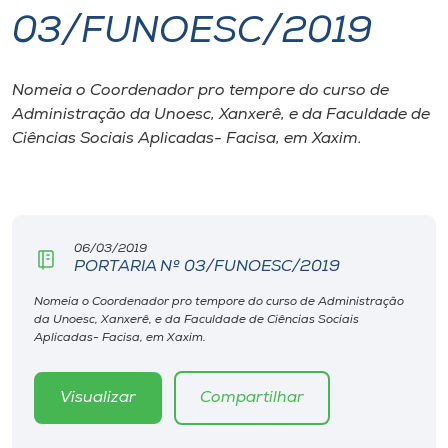
03/FUNOESC/2019
I.nova
Nomeia o Coordenador pro tempore do curso de
Diplomados
Administração da Unoesc, Xanxerê, e da Faculdade de
Ciências Sociais Aplicadas- Facisa, em Xaxim.
Cultura
CPA
06/03/2019
PORTARIA Nº 03/FUNOESC/2019
Biblioteca
Nomeia o Coordenador pro tempore do curso de Administração
da Unoesc, Xanxerê, e da Faculdade de Ciências Sociais
Editora
Aplicadas- Facisa, em Xaxim.
Rádio
Visualizar
Compartilhar