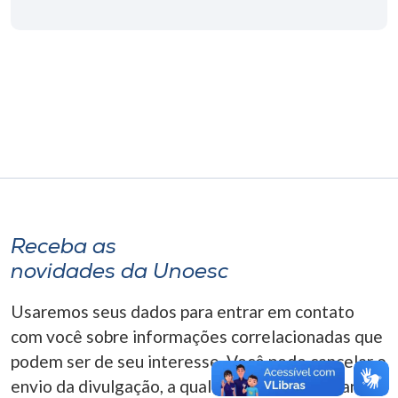
Museu
Unoesc
Store
Selecione
o idioma
Receba as
A+
novidades da Unoesc
A-
Usaremos seus dados para entrar em contato
com você sobre informações correlacionadas que
podem ser de seu interesse. Você pode cancelar o
envio da divulgação, a qualquer momento. Para