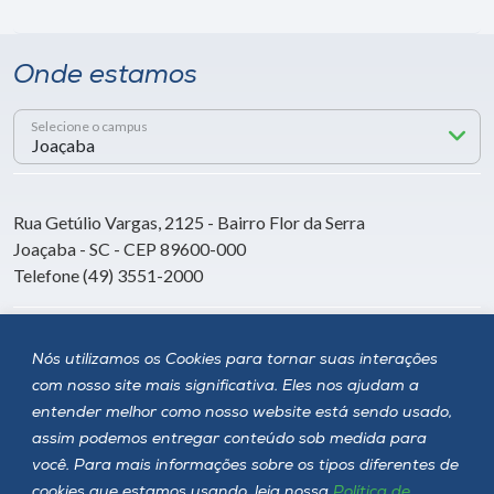
Onde estamos
Selecione o campus
Rua Getúlio Vargas, 2125 - Bairro Flor da Serra
Joaçaba - SC - CEP 89600-000
Telefone (49) 3551-2000
Siga a Unoesc
Nós utilizamos os Cookies para tornar suas interações
com nosso site mais significativa. Eles nos ajudam a
entender melhor como nosso website está sendo usado,
assim podemos entregar conteúdo sob medida para
você. Para mais informações sobre os tipos diferentes de
cookies que estamos usando, leia nossa
Política de