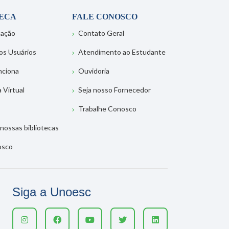
TECA
FALE CONOSCO
tação
Contato Geral
os Usuários
Atendimento ao Estudante
nciona
Ouvidoria
a Virtual
Seja nosso Fornecedor
Trabalhe Conosco
nossas bibliotecas
osco
Siga a Unoesc