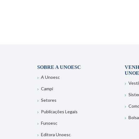
SOBRE A UNOESC
VENH
UNOE
A Unoesc
Vesti
Campi
Sist
Setores
Como
Publicações Legais
Bolsa
Funoesc
Editora Unoesc