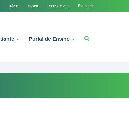
Português
Rádio
Museu
Unoesc Store
udante
Portal de Ensino