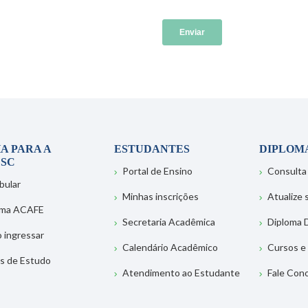
A PARA A
ESTUDANTES
DIPLOM
SC
Portal de Ensino
Consulta
bular
Minhas inscrições
Atualize
ema ACAFE
Secretaria Acadêmica
Diploma D
 ingressar
Calendário Acadêmico
Cursos e
s de Estudo
Atendimento ao Estudante
Fale Con