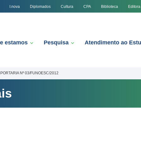
I.nova
Diplomados
Cultura
CPA
Biblioteca
Editora
e estamos
Pesquisa
Atendimento ao Est
PORTARIA Nº 03/FUNOESC/2012
is