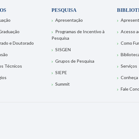
OS
PESQUISA
BIBLIO
uação
Apresentação
Apresen
Graduação
Programas de Incentivo à
Acesso a
Pesquisa
rado e Doutorado
Como Fu
SISGEN
nsão
Bibliotec
Grupos de Pesquisa
os Técnicos
Serviços
SIEPE
gios
Conheça 
Summit
Fale Con