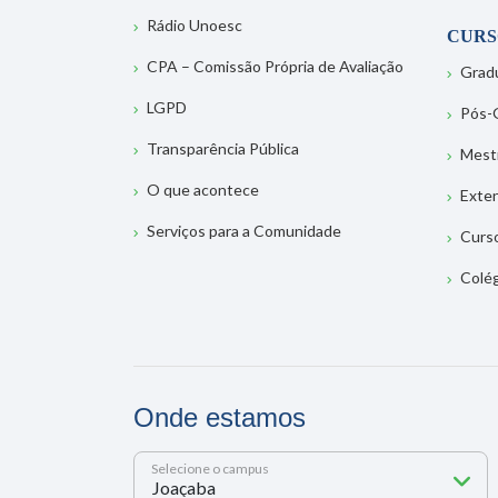
Rádio Unoesc
CURS
CPA – Comissão Própria de Avaliação
Grad
LGPD
Pós-
Transparência Pública
Mest
O que acontece
Exte
Serviços para a Comunidade
Curs
Colé
Onde estamos
Selecione o campus