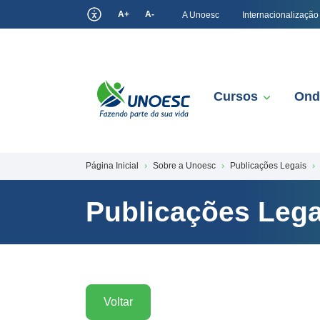
A+
A-
A Unoesc
Internacionalização
Cursos
Ond
Página Inicial
Sobre a Unoesc
Publicações Legais
Publicações Lega
Voltar