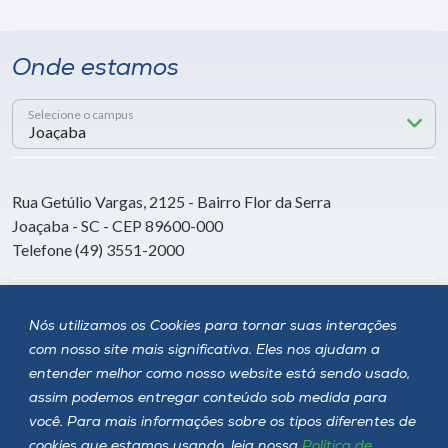
Onde estamos
Selecione o campus
Rua Getúlio Vargas, 2125 - Bairro Flor da Serra
Joaçaba - SC - CEP 89600-000
Telefone (49) 3551-2000
Siga a Unoesc
Nós utilizamos os Cookies para tornar suas interações
com nosso site mais significativa. Eles nos ajudam a
entender melhor como nosso website está sendo usado,
assim podemos entregar conteúdo sob medida para
você. Para mais informações sobre os tipos diferentes de
cookies que estamos usando, leia nossa
Política de