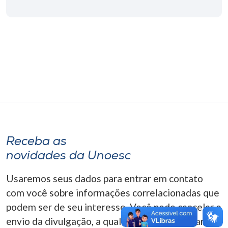
Museu
Unoesc
Store
Selecione
o idioma
Receba as
A+
novidades da Unoesc
A-
Usaremos seus dados para entrar em contato
com você sobre informações correlacionadas que
podem ser de seu interesse. Você pode cancelar o
envio da divulgação, a qualquer momento. Para