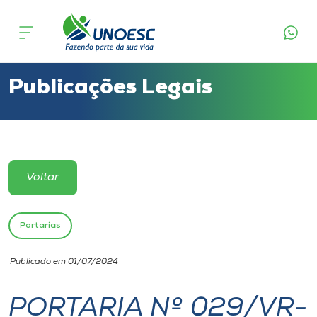
Cursos
Onde estamos
Publicações Legais
Pesquisa
Atendimento ao Estudante
Voltar
Portal de Ensino
Portarias
A
Publicado em 01/07/2024
Unoesc
PORTARIA Nº 029/VR-
Internacionalização