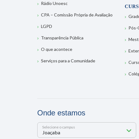
Rádio Unoesc
CURS
CPA – Comissão Própria de Avaliação
Grad
LGPD
Pós-
Transparência Pública
Mest
O que acontece
Exte
Serviços para a Comunidade
Curs
Colé
Onde estamos
Selecione o campus