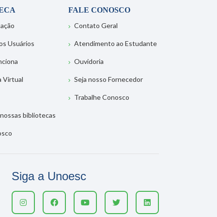
TECA
FALE CONOSCO
tação
Contato Geral
os Usuários
Atendimento ao Estudante
nciona
Ouvidoria
a Virtual
Seja nosso Fornecedor
Trabalhe Conosco
nossas bibliotecas
osco
Siga a Unoesc