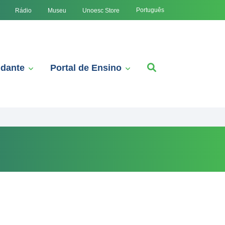
Português
Rádio
Museu
Unoesc Store
udante
Portal de Ensino