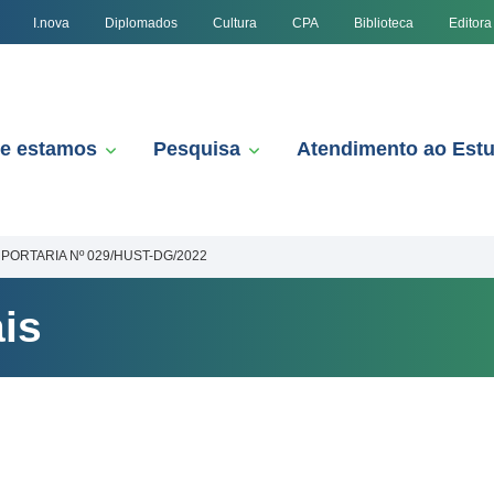
I.nova
Diplomados
Cultura
CPA
Biblioteca
Editora
e estamos
Pesquisa
Atendimento ao Est
PORTARIA Nº 029/HUST-DG/2022
is