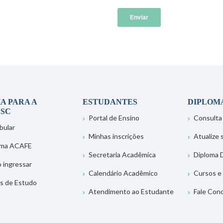
A PARA A
ESTUDANTES
DIPLOM
SC
Portal de Ensino
Consulta
bular
Minhas inscrições
Atualize
ema ACAFE
Secretaria Acadêmica
Diploma D
 ingressar
Calendário Acadêmico
Cursos e
s de Estudo
Atendimento ao Estudante
Fale Con