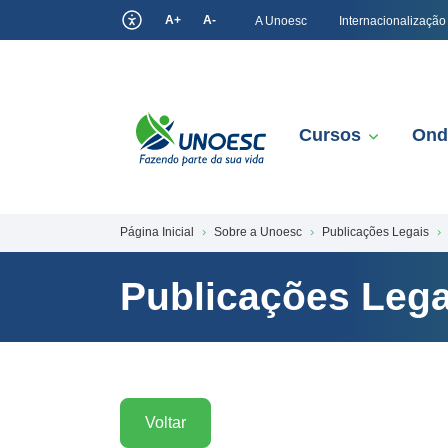
A+
A-
A Unoesc
Internacionalização
Cursos
Ond
Página Inicial
Sobre a Unoesc
Publicações Legais
Publicações Lega
Voltar