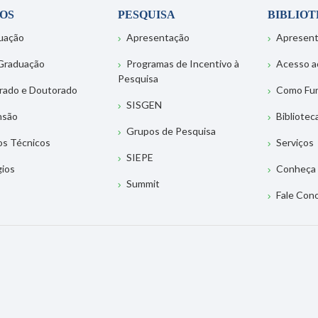
OS
PESQUISA
BIBLIO
uação
Apresentação
Apresen
Graduação
Programas de Incentivo à
Acesso a
Pesquisa
rado e Doutorado
Como Fu
SISGEN
nsão
Bibliotec
Grupos de Pesquisa
os Técnicos
Serviços
SIEPE
gios
Conheça 
Summit
Fale Con