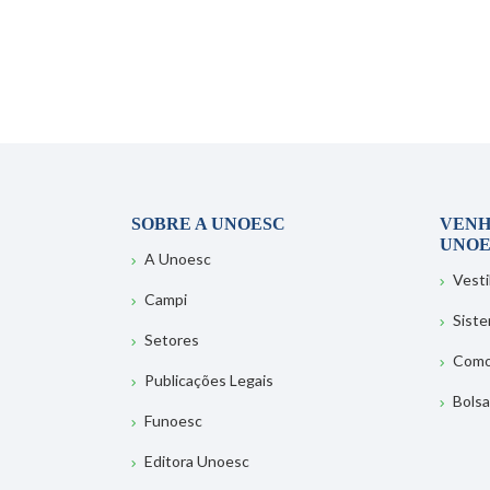
SOBRE A UNOESC
VENH
UNOE
A Unoesc
Vesti
Campi
Sist
Setores
Como
Publicações Legais
Bolsa
Funoesc
Editora Unoesc