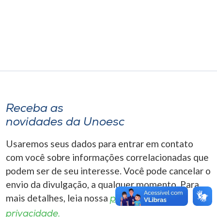
Museu
Unoesc
Store
Selecione
o idioma
Receba as
novidades da Unoesc
Usaremos seus dados para entrar em contato
A+
A-
com você sobre informações correlacionadas que
podem ser de seu interesse. Você pode cancelar o
envio da divulgação, a qualquer momento. Para
mais detalhes, leia nossa
política de
privacidade.