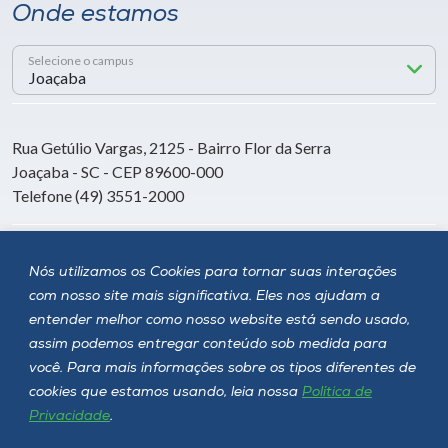
Onde estamos
Selecione o campus
Rua Getúlio Vargas, 2125 - Bairro Flor da Serra
Joaçaba - SC - CEP 89600-000
Telefone (49) 3551-2000
Siga a Unoesc
Nós utilizamos os Cookies para tornar suas interações
com nosso site mais significativa. Eles nos ajudam a
entender melhor como nosso website está sendo usado,
assim podemos entregar conteúdo sob medida para
você. Para mais informações sobre os tipos diferentes de
cookies que estamos usando, leia nossa
Política de
Privacidade
.