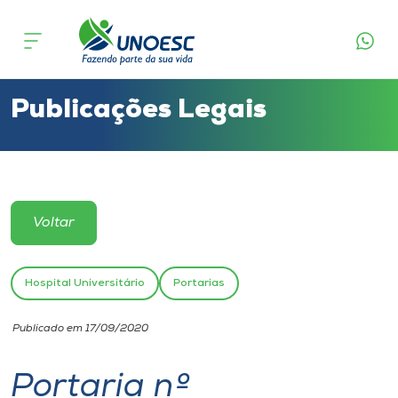
Cursos
Onde estamos
Publicações Legais
Pesquisa
Atendimento ao Estudante
Voltar
Portal de Ensino
Hospital Universitário
Portarias
A
Publicado em 17/09/2020
Unoesc
Portaria nº
Internacionalização