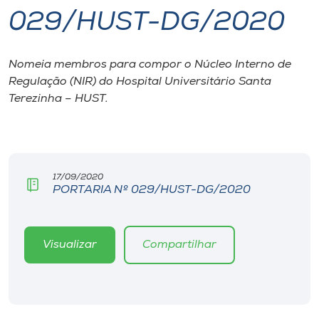
029/HUST-DG/2020
I.nova
Nomeia membros para compor o Núcleo Interno de
Diplomados
Regulação (NIR) do Hospital Universitário Santa
Terezinha – HUST.
Cultura
CPA
17/09/2020
PORTARIA Nº 029/HUST-DG/2020
Biblioteca
Editora
Visualizar
Compartilhar
Rádio