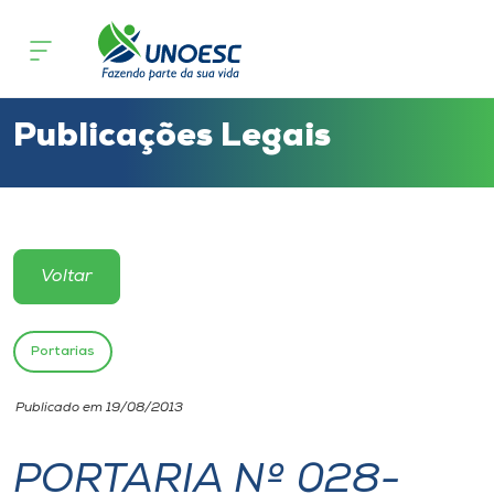
Cursos
Onde estamos
Publicações Legais
Pesquisa
Atendimento ao Estudante
Voltar
Portal de Ensino
Portarias
A
Publicado em 19/08/2013
Unoesc
PORTARIA Nº 028-
Internacionalização