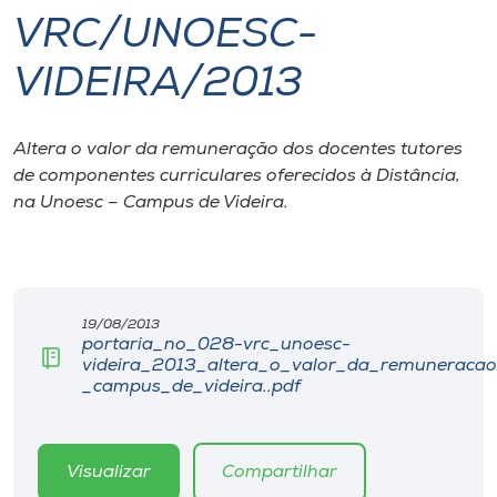
VRC/UNOESC-
I.nova
VIDEIRA/2013
Diplomados
Altera o valor da remuneração dos docentes tutores
de componentes curriculares oferecidos à Distância,
Cultura
na Unoesc – Campus de Videira.
CPA
Biblioteca
19/08/2013
portaria_no_028-vrc_unoesc-
videira_2013_altera_o_valor_da_remuneracao
Editora
_campus_de_videira..pdf
Rádio
Visualizar
Compartilhar