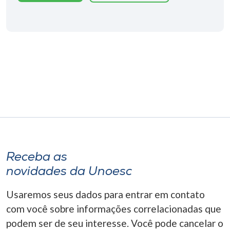
Museu
Unoesc
Store
Selecione
o idioma
A+
Receba as
A-
novidades da Unoesc
Usaremos seus dados para entrar em contato
com você sobre informações correlacionadas que
podem ser de seu interesse. Você pode cancelar o