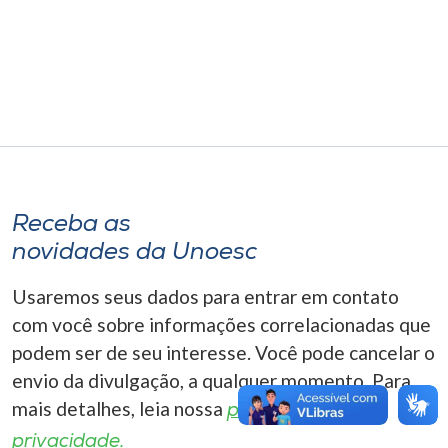
Museu
Unoesc
Store
Selecione
o idioma
Receba as
novidades da Unoesc
Usaremos seus dados para entrar em contato
A+
A-
com você sobre informações correlacionadas que
podem ser de seu interesse. Você pode cancelar o
envio da divulgação, a qualquer momento. Para
mais detalhes, leia nossa
política de
privacidade.