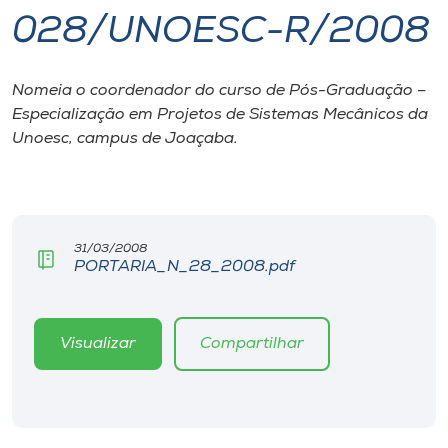
028/UNOESC-R/2008
I.nova
Nomeia o coordenador do curso de Pós-Graduação –
Diplomados
Especialização em Projetos de Sistemas Mecânicos da
Unoesc, campus de Joaçaba.
Cultura
CPA
31/03/2008
PORTARIA_N_28_2008.pdf
Biblioteca
Editora
Visualizar
Compartilhar
Rádio