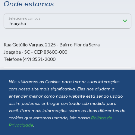
Onde estamos
Selecione o campus
Rua Getúlio Vargas, 2125 - Bairro Flor da Serra
Joaçaba - SC - CEP 89600-000
Telefone (49) 3551-2000
Siga a Unoesc
Nós utilizamos os Cookies para tornar suas interações
com nosso site mais significativa. Eles nos ajudam a
entender melhor como nosso website está sendo usado,
assim podemos entregar conteúdo sob medida para
você. Para mais informações sobre os tipos diferentes de
cookies que estamos usando, leia nossa
Política de
Privacidade
.