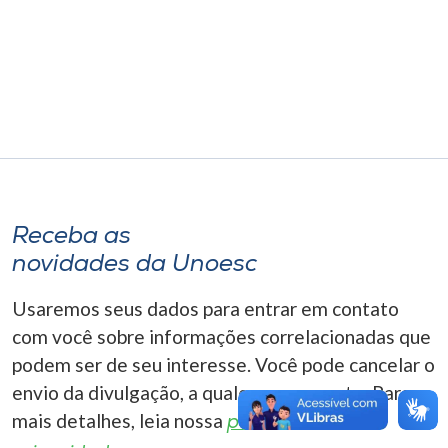
Museu
Unoesc
Store
Selecione
o idioma
Receba as
novidades da Unoesc
A+
Usaremos seus dados para entrar em contato
A-
com você sobre informações correlacionadas que
podem ser de seu interesse. Você pode cancelar o
envio da divulgação, a qualquer momento. Para
mais detalhes, leia nossa
política de