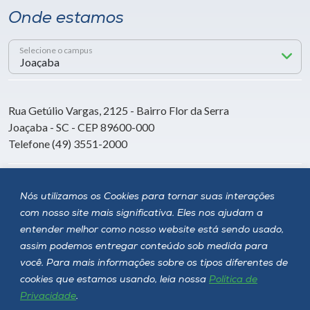
Onde estamos
Selecione o campus
Rua Getúlio Vargas, 2125 - Bairro Flor da Serra
Joaçaba - SC - CEP 89600-000
Telefone (49) 3551-2000
Siga a Unoesc
Nós utilizamos os Cookies para tornar suas interações
com nosso site mais significativa. Eles nos ajudam a
entender melhor como nosso website está sendo usado,
assim podemos entregar conteúdo sob medida para
você. Para mais informações sobre os tipos diferentes de
cookies que estamos usando, leia nossa
Política de
Privacidade
.