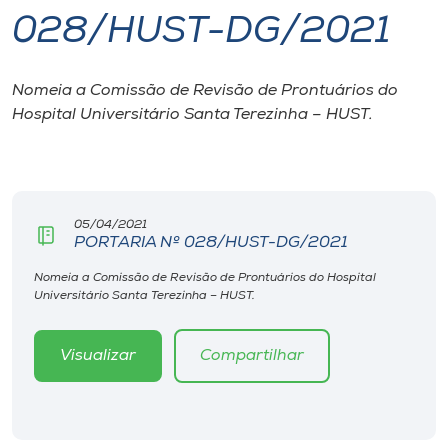
028/HUST-DG/2021
I.nova
Nomeia a Comissão de Revisão de Prontuários do
Diplomados
Hospital Universitário Santa Terezinha – HUST.
Cultura
CPA
05/04/2021
PORTARIA Nº 028/HUST-DG/2021
Biblioteca
Nomeia a Comissão de Revisão de Prontuários do Hospital
Universitário Santa Terezinha – HUST.
Editora
Visualizar
Compartilhar
Rádio