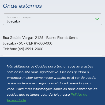
Onde estamos
Selecione o campus
Rua Getúlio Vargas, 2125 - Bairro Flor da Serra
Joaçaba - SC - CEP 89600-000
Telefone (49) 3551-2000
Siga a Unoesc
Nós utilizamos os Cookies para tornar suas interações
com nosso site mais significativa. Eles nos ajudam a
entender melhor como nosso website está sendo usado,
assim podemos entregar conteúdo sob medida para
você. Para mais informações sobre os tipos diferentes de
cookies que estamos usando, leia nossa
Política de
Privacidade
.