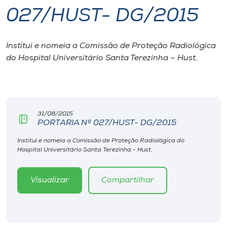
027/HUST- DG/2015
I.nova
Institui e nomeia a Comissão de Proteção Radiológica
Diplomados
do Hospital Universitário Santa Terezinha – Hust.
Cultura
CPA
31/08/2015
PORTARIA Nº 027/HUST- DG/2015
Biblioteca
Institui e nomeia a Comissão de Proteção Radiológica do
Hospital Universitário Santa Terezinha - Hust.
Editora
Visualizar
Compartilhar
Rádio