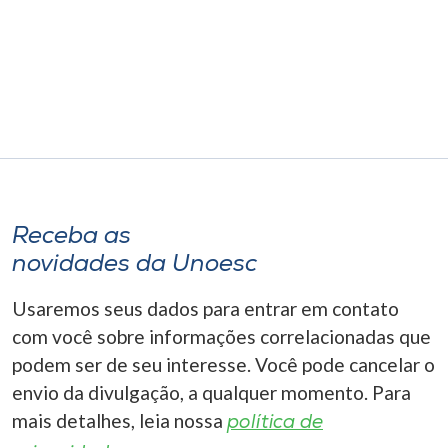
Museu
Unoesc
Store
Selecione
o idioma
Receba as
novidades da Unoesc
A+
Usaremos seus dados para entrar em contato
A-
com você sobre informações correlacionadas que
podem ser de seu interesse. Você pode cancelar o
envio da divulgação, a qualquer momento. Para
mais detalhes, leia nossa
política de