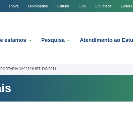
I.nova
Diplomados
Cultura
CPA
Biblioteca
Editora
e estamos
Pesquisa
Atendimento ao Est
PORTARIA Nº 027/HUST- DG/2011
is