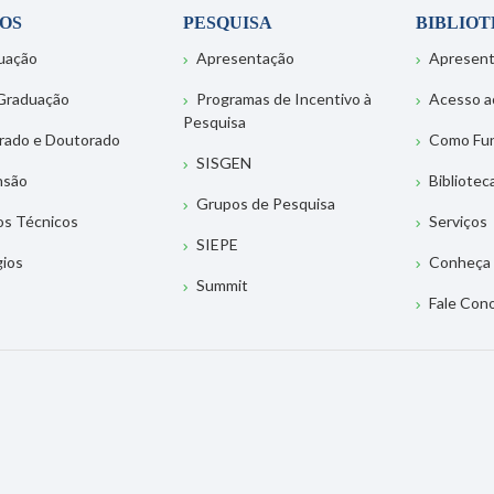
OS
PESQUISA
BIBLIO
uação
Apresentação
Apresen
Graduação
Programas de Incentivo à
Acesso a
Pesquisa
rado e Doutorado
Como Fu
SISGEN
nsão
Bibliotec
Grupos de Pesquisa
os Técnicos
Serviços
SIEPE
gios
Conheça 
Summit
Fale Con