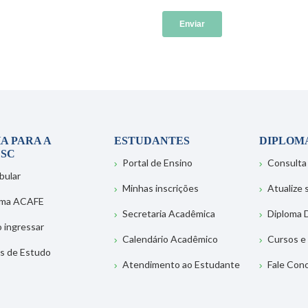
A PARA A
ESTUDANTES
DIPLOM
SC
Portal de Ensino
Consulta
bular
Minhas inscrições
Atualize
ema ACAFE
Secretaria Acadêmica
Diploma D
 ingressar
Calendário Acadêmico
Cursos e
s de Estudo
Atendimento ao Estudante
Fale Con