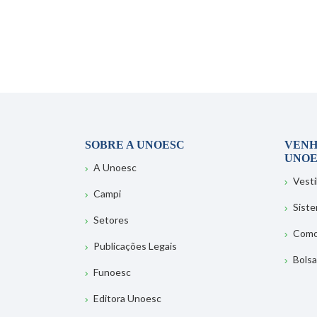
SOBRE A UNOESC
VENH
UNOE
A Unoesc
Vesti
Campi
Sist
Setores
Como
Publicações Legais
Bolsa
Funoesc
Editora Unoesc