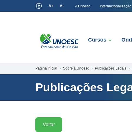
A+
A-
A Unoesc
Internacionalização
Cursos
Ond
Página Inicial
Sobre a Unoesc
Publicações Legais
Publicações Lega
Voltar