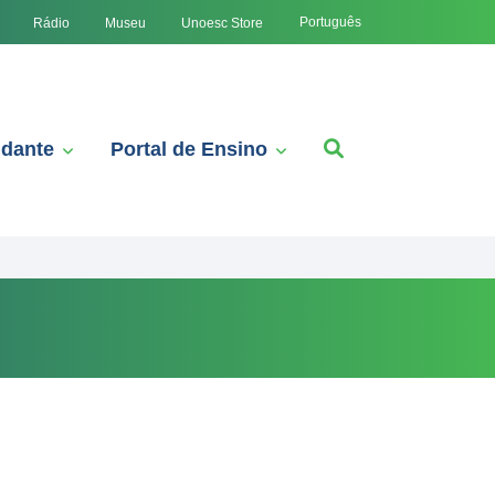
Português
Rádio
Museu
Unoesc Store
udante
Portal de Ensino