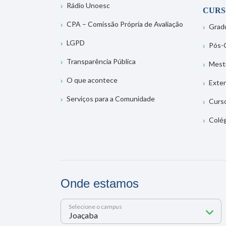
Rádio Unoesc
CURS
CPA – Comissão Própria de Avaliação
Grad
LGPD
Pós-
Transparência Pública
Mest
O que acontece
Exte
Serviços para a Comunidade
Curs
Colé
Onde estamos
Selecione o campus