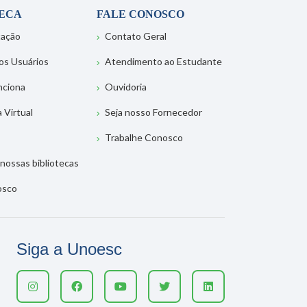
TECA
FALE CONOSCO
tação
Contato Geral
os Usuários
Atendimento ao Estudante
nciona
Ouvidoria
a Virtual
Seja nosso Fornecedor
Trabalhe Conosco
nossas bibliotecas
osco
Siga a Unoesc