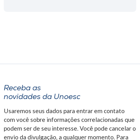
Museu
Unoesc
Store
Selecione
o idioma
Receba as
A+
novidades da Unoesc
A-
Usaremos seus dados para entrar em contato
com você sobre informações correlacionadas que
podem ser de seu interesse. Você pode cancelar o
envio da divulgação, a qualquer momento. Para