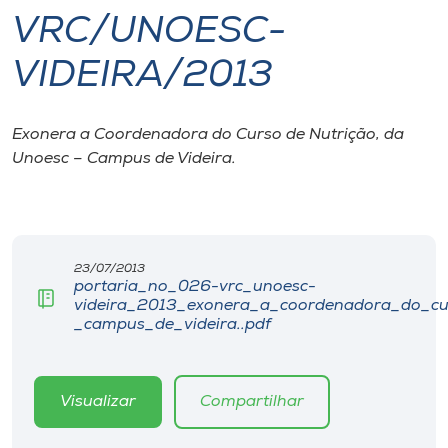
VRC/UNOESC-
I.nova
VIDEIRA/2013
Diplomados
Exonera a Coordenadora do Curso de Nutrição, da
Unoesc – Campus de Videira.
Cultura
CPA
23/07/2013
Biblioteca
portaria_no_026-vrc_unoesc-
videira_2013_exonera_a_coordenadora_do_cu
_campus_de_videira..pdf
Editora
Rádio
Visualizar
Compartilhar