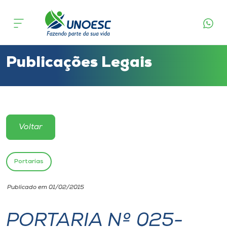
Cursos
Onde estamos
Publicações Legais
Pesquisa
Atendimento ao Estudante
Voltar
Portal de Ensino
Portarias
A
Publicado em 01/02/2015
Unoesc
PORTARIA Nº 025-
Internacionalização