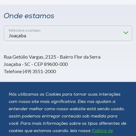
Onde estamos
Selecione o campus
Rua Getúlio Vargas, 2125 - Bairro Flor da Serra
Joaçaba - SC - CEP 89600-000
Telefone (49) 3551-2000
Siga a Unoesc
Nós utilizamos os Cookies para tornar suas interações
com nosso site mais significativa. Eles nos ajudam a
entender melhor como nosso website está sendo usado,
assim podemos entregar conteúdo sob medida para
você. Para mais informações sobre os tipos diferentes de
cookies que estamos usando, leia nossa
Política de