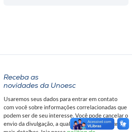
Museu
Unoesc
Store
Selecione
o idioma
Receba as
novidades da Unoesc
A+
A-
Usaremos seus dados para entrar em contato
com você sobre informações correlacionadas que
podem ser de seu interesse. Você pode cancelar o
envio da divulgação, a qualquer momento. Para
mais detalhes, leia nossa