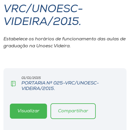
VRC/UNOESC-
I.nova
VIDEIRA/2015.
Diplomados
Estabelece os horários de funcionamento das aulas de
graduação na Unoesc Videira.
Cultura
CPA
01/01/2015
Biblioteca
PORTARIA Nº 025-VRC/UNOESC-
VIDEIRA/2015.
Editora
Visualizar
Compartilhar
Rádio