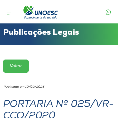
Cursos
Onde estamos
Publicações Legais
Pesquisa
Atendimento ao Estudante
Voltar
Portal de Ensino
Publicado em 10/09/2025
A
Unoesc
PORTARIA Nº 025/VR-
CCO/2020
Internacionalização