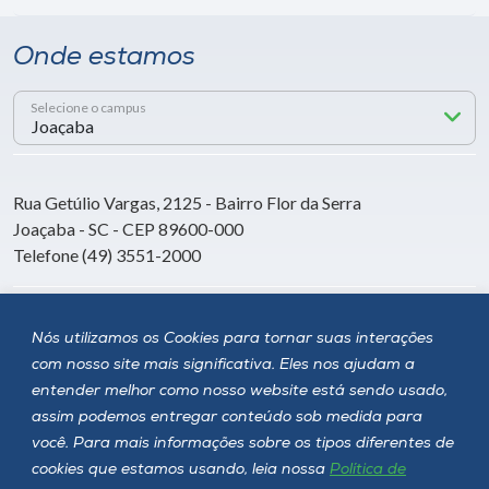
Onde estamos
Selecione o campus
Rua Getúlio Vargas, 2125 - Bairro Flor da Serra
Joaçaba - SC - CEP 89600-000
Telefone (49) 3551-2000
Siga a Unoesc
Nós utilizamos os Cookies para tornar suas interações
com nosso site mais significativa. Eles nos ajudam a
entender melhor como nosso website está sendo usado,
assim podemos entregar conteúdo sob medida para
você. Para mais informações sobre os tipos diferentes de
cookies que estamos usando, leia nossa
Política de