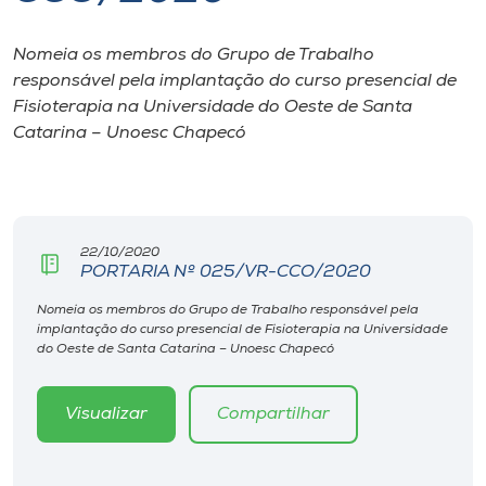
I.nova
Nomeia os membros do Grupo de Trabalho
responsável pela implantação do curso presencial de
Fisioterapia na Universidade do Oeste de Santa
Diplomados
Catarina – Unoesc Chapecó
Cultura
CPA
22/10/2020
PORTARIA Nº 025/VR-CCO/2020
Biblioteca
Nomeia os membros do Grupo de Trabalho responsável pela
implantação do curso presencial de Fisioterapia na Universidade
do Oeste de Santa Catarina – Unoesc Chapecó
Editora
Visualizar
Compartilhar
Rádio