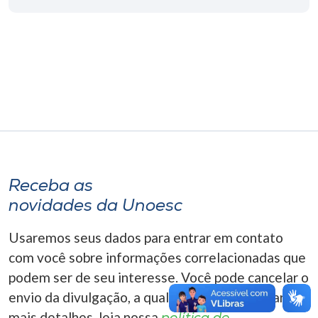
Museu
Unoesc
Store
Selecione
o idioma
Receba as
novidades da Unoesc
A+
A-
Usaremos seus dados para entrar em contato
com você sobre informações correlacionadas que
podem ser de seu interesse. Você pode cancelar o
envio da divulgação, a qualquer momento. Para
mais detalhes, leia nossa