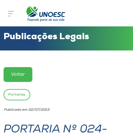
Cursos
Onde estamos
Publicações Legais
Pesquisa
Atendimento ao Estudante
Voltar
Portal de Ensino
Portarias
A
Publicado em 22/07/2013
Unoesc
PORTARIA Nº 024-
Internacionalização