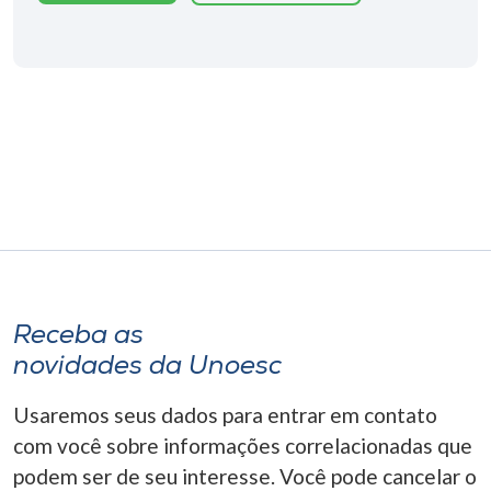
Museu
Unoesc
Store
Selecione
o idioma
A+
Receba as
A-
novidades da Unoesc
Usaremos seus dados para entrar em contato
com você sobre informações correlacionadas que
podem ser de seu interesse. Você pode cancelar o