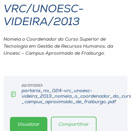
VRC/UNOESC-
I.nova
VIDEIRA/2013
Diplomados
Nomeia o Coordenador do Curso Superior de
Tecnologia em Gestão de Recursos Humanos, da
Cultura
Unoesc – Campus Aproximado de Fraiburgo.
CPA
Biblioteca
22/07/2013
portaria_no_024-vrc_unoesc-
videira_2013_nomeia_o_coordenador_do_cur
Editora
_campus_aproximado_de_fraiburgo..pdf
Rádio
Visualizar
Compartilhar