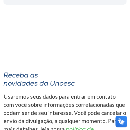
Museu
Unoesc
Store
Selecione
o idioma
Receba as
novidades da Unoesc
A+
A-
Usaremos seus dados para entrar em contato
com você sobre informações correlacionadas que
podem ser de seu interesse. Você pode cancelar o
envio da divulgação, a qualquer momento. Para
mais detalhes, leia nossa
política de