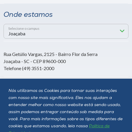
Onde estamos
Selecione o campus
Rua Getúlio Vargas, 2125 - Bairro Flor da Serra
Joaçaba - SC - CEP 89600-000
Telefone (49) 3551-2000
Siga a Unoesc
Nós utilizamos os Cookies para tornar suas interações
com nosso site mais significativa. Eles nos ajudam a
entender melhor como nosso website está sendo usado,
assim podemos entregar conteúdo sob medida para
você. Para mais informações sobre os tipos diferentes de
cookies que estamos usando, leia nossa
Política de