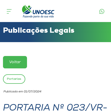
Cursos
Onde estamos
Publicações Legais
Pesquisa
Atendimento ao Estudante
Voltar
Portal de Ensino
Portarias
A
Publicado em 01/07/2024
Unoesc
PORTARIA Nº 023/VR-
Internacionalização