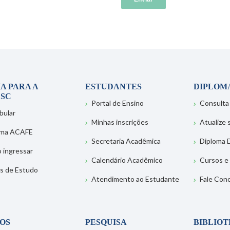
A PARA A
ESTUDANTES
DIPLOM
SC
Portal de Ensino
Consulta
bular
Minhas inscrições
Atualize
ema ACAFE
Secretaria Acadêmica
Diploma D
 ingressar
Calendário Acadêmico
Cursos e
s de Estudo
Atendimento ao Estudante
Fale Con
OS
PESQUISA
BIBLIO