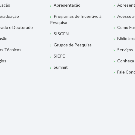
uação
Apresentação
Apresen
Graduação
Programas de Incentivo à
Acesso a
Pesquisa
rado e Doutorado
Como Fu
SISGEN
nsão
Bibliotec
Grupos de Pesquisa
os Técnicos
Serviços
SIEPE
gios
Conheça 
Summit
Fale Con