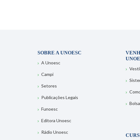
SOBRE A UNOESC
VENH
UNOE
A Unoesc
Vesti
Campi
Sist
Setores
Como
Publicações Legais
Bolsa
Funoesc
Editora Unoesc
Rádio Unoesc
CURS