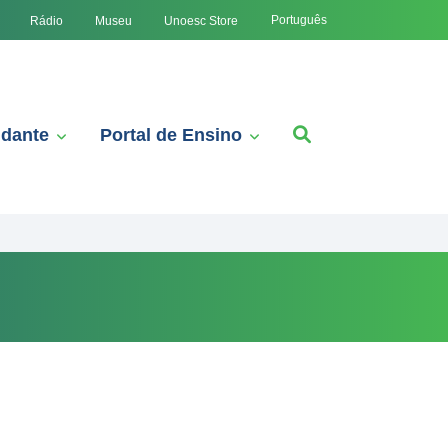
Português
Rádio
Museu
Unoesc Store
udante
Portal de Ensino