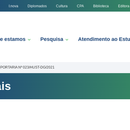
I.nova
Diplomados
Cultura
CPA
Biblioteca
Editora
e estamos
Pesquisa
Atendimento ao Est
PORTARIA Nº 023/HUST-DG/2021
is