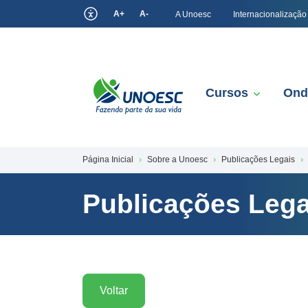
A+
A-
A Unoesc
Internacionalização
Cursos
Ond
Página Inicial
Sobre a Unoesc
Publicações Legais
Publicações Lega
Voltar