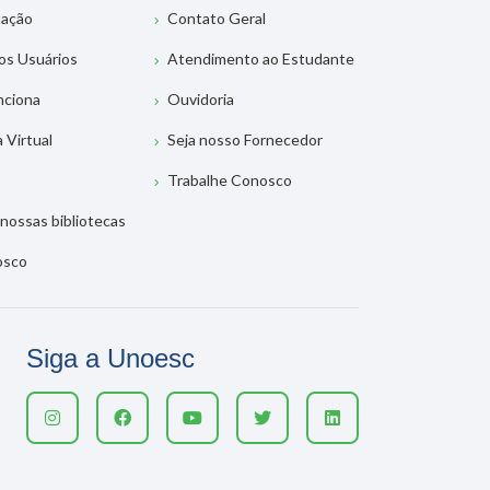
tação
Contato Geral
os Usuários
Atendimento ao Estudante
nciona
Ouvidoria
a Virtual
Seja nosso Fornecedor
Trabalhe Conosco
nossas bibliotecas
osco
Siga a Unoesc