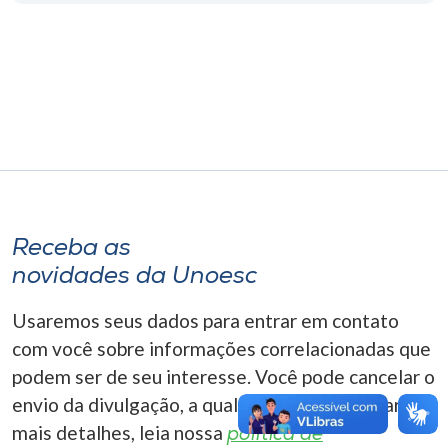
Museu
Unoesc
Store
Selecione
o idioma
Receba as
novidades da Unoesc
A+
Usaremos seus dados para entrar em contato
A-
com você sobre informações correlacionadas que
podem ser de seu interesse. Você pode cancelar o
envio da divulgação, a qualquer momento. Para
mais detalhes, leia nossa
política de