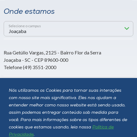
Onde estamos
Selecione o campus
Rua Getúlio Vargas, 2125 - Bairro Flor da Serra
Joaçaba - SC - CEP 89600-000
Telefone (49) 3551-2000
Siga a Unoesc
Nós utilizamos os Cookies para tornar suas interações
com nosso site mais significativa. Eles nos ajudam a
entender melhor como nosso website está sendo usado,
assim podemos entregar conteúdo sob medida para
você. Para mais informações sobre os tipos diferentes de
cookies que estamos usando, leia nossa
Política de
Privacidade
.