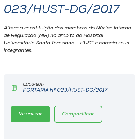
023/HUST-DG/2017
I.nova
Altera a constituição dos membros do Núcleo Interno
Diplomados
de Regulação (NIR) no âmbito do Hospital
Universitário Santa Terezinha – HUST e nomeia seus
Cultura
integrantes.
CPA
01/08/2017
Biblioteca
PORTARIA Nº 023/HUST-DG/2017
Editora
Visualizar
Compartilhar
Rádio