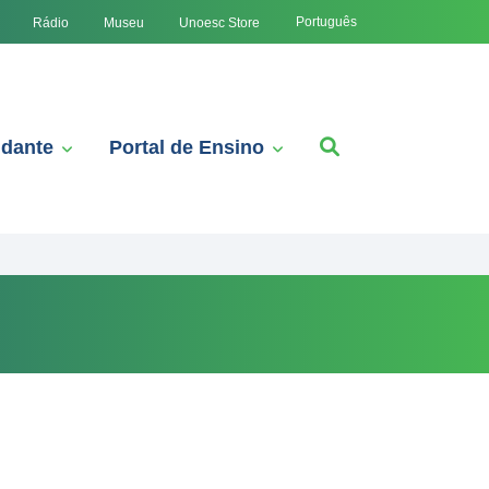
Português
Rádio
Museu
Unoesc Store
udante
Portal de Ensino