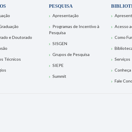
OS
PESQUISA
BIBLIO
uação
Apresentação
Apresen
Graduação
Programas de Incentivo à
Acesso a
Pesquisa
rado e Doutorado
Como Fu
SISGEN
nsão
Bibliotec
Grupos de Pesquisa
os Técnicos
Serviços
SIEPE
gios
Conheça 
Summit
Fale Con