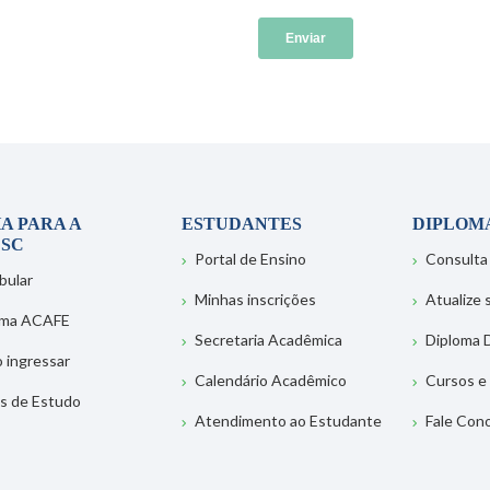
A PARA A
ESTUDANTES
DIPLOM
SC
Portal de Ensino
Consulta
bular
Minhas inscrições
Atualize
ema ACAFE
Secretaria Acadêmica
Diploma D
 ingressar
Calendário Acadêmico
Cursos e
s de Estudo
Atendimento ao Estudante
Fale Con