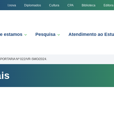
I.nova
Diplomados
Cultura
CPA
Biblioteca
Editora
e estamos
Pesquisa
Atendimento ao Est
PORTARIA Nº 022/VR-SMO/2024.
is