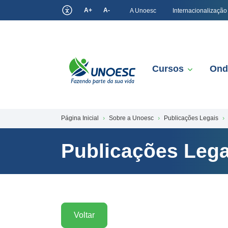
A+
A-
A Unoesc
Internacionalização
Cursos
Ond
Página Inicial
Sobre a Unoesc
Publicações Legais
Publicações Lega
Voltar