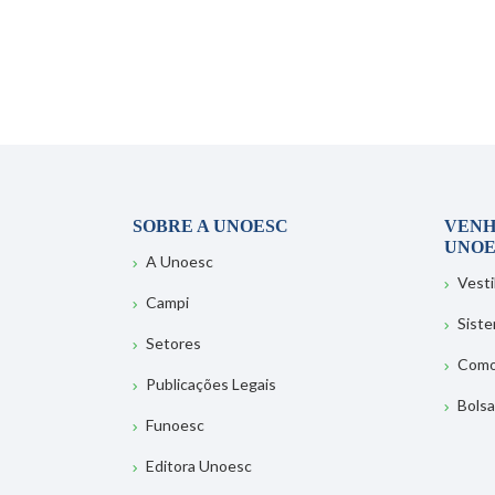
SOBRE A UNOESC
VENH
UNOE
A Unoesc
Vesti
Campi
Sist
Setores
Como
Publicações Legais
Bolsa
Funoesc
Editora Unoesc