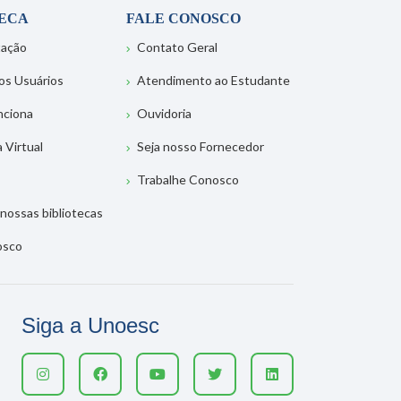
TECA
FALE CONOSCO
tação
Contato Geral
os Usuários
Atendimento ao Estudante
nciona
Ouvidoria
a Virtual
Seja nosso Fornecedor
Trabalhe Conosco
nossas bibliotecas
osco
Siga a Unoesc