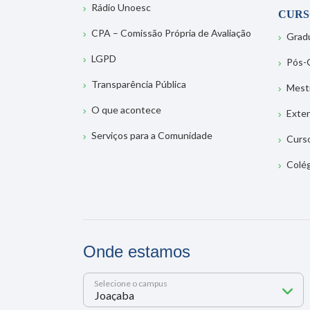
Rádio Unoesc
CURS
CPA – Comissão Própria de Avaliação
Grad
LGPD
Pós-
Transparência Pública
Mest
O que acontece
Exte
Serviços para a Comunidade
Curs
Colé
Onde estamos
Selecione o campus