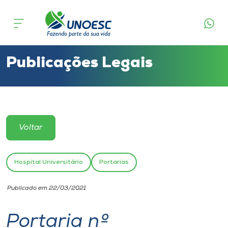
Cursos
Onde estamos
Publicações Legais
Pesquisa
Atendimento ao Estudante
Voltar
Portal de Ensino
Hospital Universitário
Portarias
A
Publicado em 22/03/2021
Unoesc
Portaria nº
Internacionalização