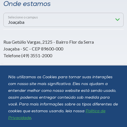
Onde estamos
Selecione o campus
Rua Getúlio Vargas, 2125 - Bairro Flor da Serra
Joaçaba - SC - CEP 89600-000
Telefone (49) 3551-2000
Siga a Unoesc
Nós utilizamos os Cookies para tornar suas interações
com nosso site mais significativa. Eles nos ajudam a
entender melhor como nosso website está sendo usado,
assim podemos entregar conteúdo sob medida para
você. Para mais informações sobre os tipos diferentes de
cookies que estamos usando, leia nossa
Política de
Privacidade
.