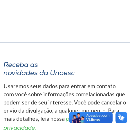
Museu
Unoesc
Store
Selecione
o idioma
Receba as
novidades da Unoesc
Usaremos seus dados para entrar em contato
A+
A-
com você sobre informações correlacionadas que
podem ser de seu interesse. Você pode cancelar o
envio da divulgação, a qualquer momento. Para
mais detalhes, leia nossa
política de
privacidade.