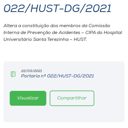
022/HUST-DG/2021
I.nova
Altera a constituição dos membros da Comissão
Diplomados
Interna de Prevenção de Acidentes – CIPA do Hospital
Universitário Santa Terezinha – HUST.
Cultura
CPA
22/03/2021
Portaria nº 022/HUST-DG/2021
Biblioteca
Editora
Visualizar
Compartilhar
Rádio