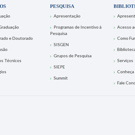
OS
PESQUISA
BIBLIO
uação
Apresentação
Apresen
Graduação
Programas de Incentivo à
Acesso a
Pesquisa
rado e Doutorado
Como Fu
SISGEN
nsão
Bibliotec
Grupos de Pesquisa
os Técnicos
Serviços
SIEPE
gios
Conheça 
Summit
Fale Con