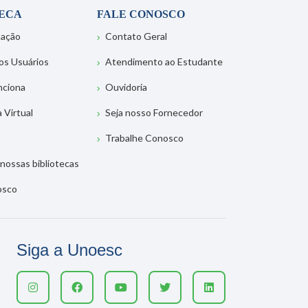
TECA
FALE CONOSCO
tação
Contato Geral
os Usuários
Atendimento ao Estudante
nciona
Ouvidoria
a Virtual
Seja nosso Fornecedor
Trabalhe Conosco
nossas bibliotecas
osco
Siga a Unoesc