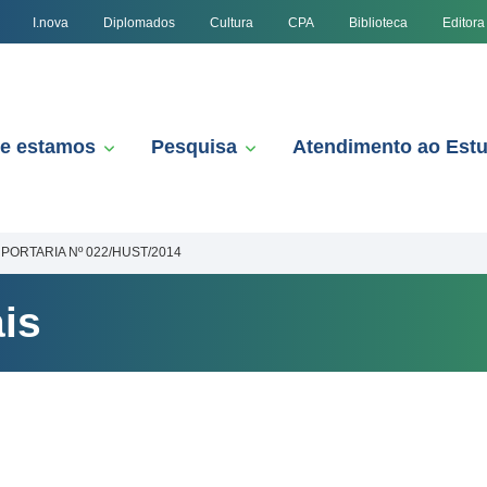
I.nova
Diplomados
Cultura
CPA
Biblioteca
Editora
e estamos
Pesquisa
Atendimento ao Est
PORTARIA Nº 022/HUST/2014
is