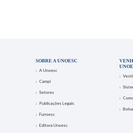
SOBRE A UNOESC
VENH
UNOE
A Unoesc
Vesti
Campi
Sist
Setores
Como
Publicações Legais
Bolsa
Funoesc
Editora Unoesc