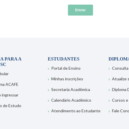
A PARA A
ESTUDANTES
DIPLOM
SC
Portal de Ensino
Consulta
bular
Minhas inscrições
Atualize
ema ACAFE
Secretaria Acadêmica
Diploma D
 ingressar
Calendário Acadêmico
Cursos e
s de Estudo
Atendimento ao Estudante
Fale Con