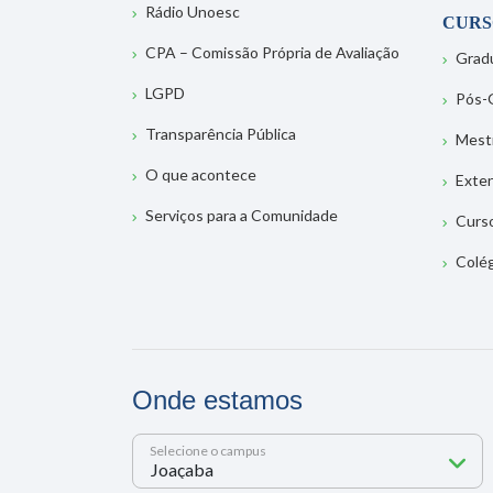
Rádio Unoesc
CURS
CPA – Comissão Própria de Avaliação
Grad
LGPD
Pós-
Transparência Pública
Mest
O que acontece
Exte
Serviços para a Comunidade
Curs
Colé
Onde estamos
Selecione o campus