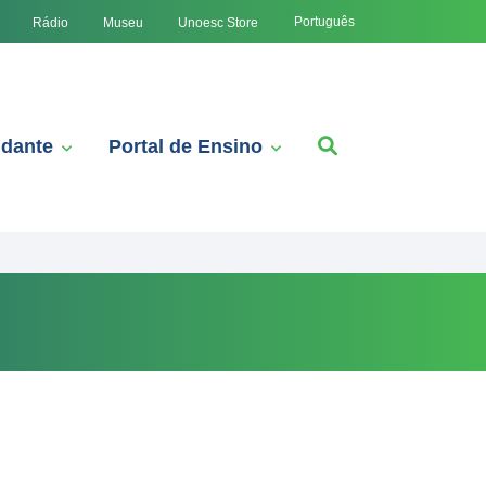
Português
Rádio
Museu
Unoesc Store
udante
Portal de Ensino