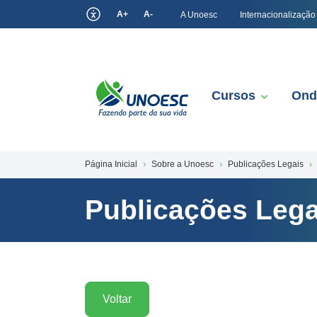
A+
A-
A Unoesc
Internacionalização
Cursos
Ond
Página Inicial
Sobre a Unoesc
Publicações Legais
Publicações Lega
Voltar