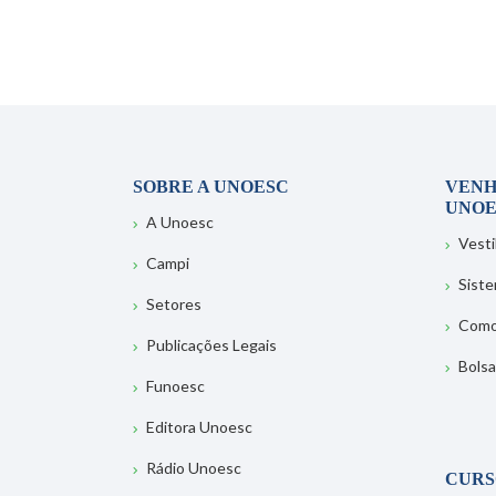
SOBRE A UNOESC
VENH
UNOE
A Unoesc
Vesti
Campi
Sist
Setores
Como
Publicações Legais
Bolsa
Funoesc
Editora Unoesc
Rádio Unoesc
CURS