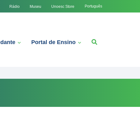
Português
Rádio
Museu
Unoesc Store
udante
Portal de Ensino