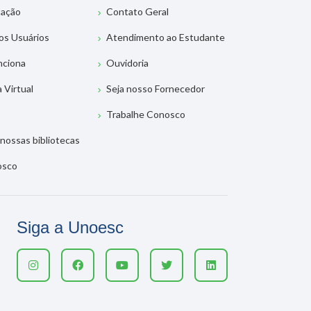
tação
Contato Geral
os Usuários
Atendimento ao Estudante
nciona
Ouvidoria
a Virtual
Seja nosso Fornecedor
Trabalhe Conosco
nossas bibliotecas
osco
Siga a Unoesc