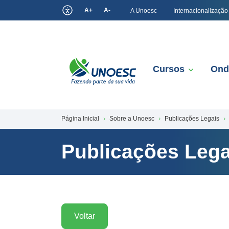
A+
A-
A Unoesc
Internacionalização
Cursos
Ond
Página Inicial
Sobre a Unoesc
Publicações Legais
Publicações Lega
Voltar