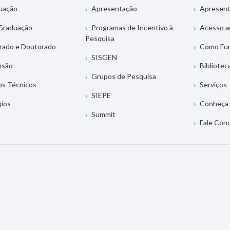
uação
Apresentação
Apresen
Graduação
Programas de Incentivo à
Acesso a
Pesquisa
rado e Doutorado
Como Fu
SISGEN
nsão
Bibliotec
Grupos de Pesquisa
os Técnicos
Serviços
SIEPE
gios
Conheça 
Summit
Fale Con