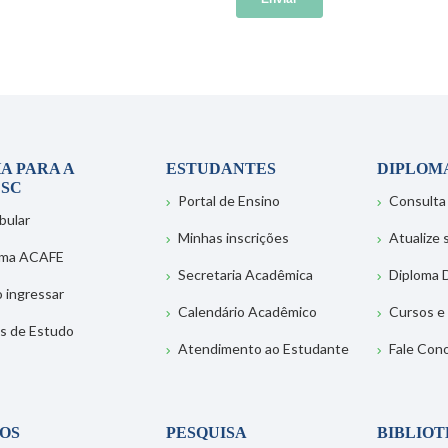
A PARA A
ESTUDANTES
DIPLOM
SC
Portal de Ensino
Consulta
bular
Minhas inscrições
Atualize
ema ACAFE
Secretaria Acadêmica
Diploma D
 ingressar
Calendário Acadêmico
Cursos e
s de Estudo
Atendimento ao Estudante
Fale Con
OS
PESQUISA
BIBLIO