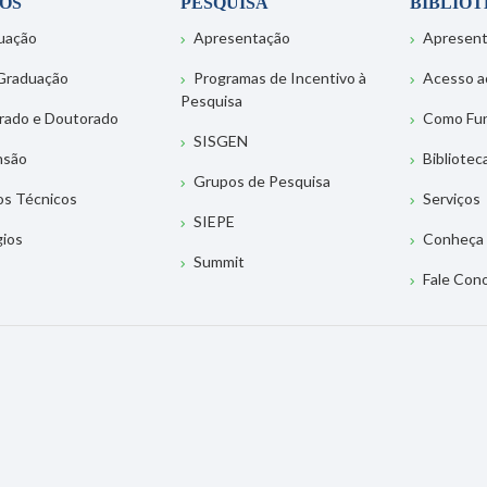
OS
PESQUISA
BIBLIO
uação
Apresentação
Apresen
Graduação
Programas de Incentivo à
Acesso a
Pesquisa
rado e Doutorado
Como Fu
SISGEN
nsão
Bibliotec
Grupos de Pesquisa
os Técnicos
Serviços
SIEPE
gios
Conheça 
Summit
Fale Con