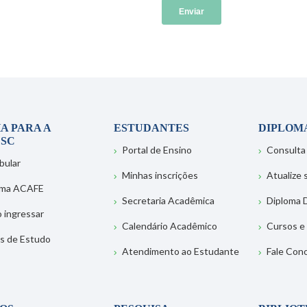
A PARA A
ESTUDANTES
DIPLOM
SC
Portal de Ensino
Consulta
bular
Minhas inscrições
Atualize
ema ACAFE
Secretaria Acadêmica
Diploma D
 ingressar
Calendário Acadêmico
Cursos e
s de Estudo
Atendimento ao Estudante
Fale Con