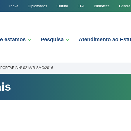
I.nova
Diplomados
Cultura
CPA
Biblioteca
Editora
e estamos
Pesquisa
Atendimento ao Est
PORTARIA Nº 021/VR-SMO/2016
is