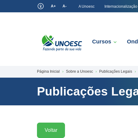
A+
A-
A Unoesc
Internacionalização
Cursos
Ond
Página Inicial
Sobre a Unoesc
Publicações Legais
Publicações Lega
Voltar