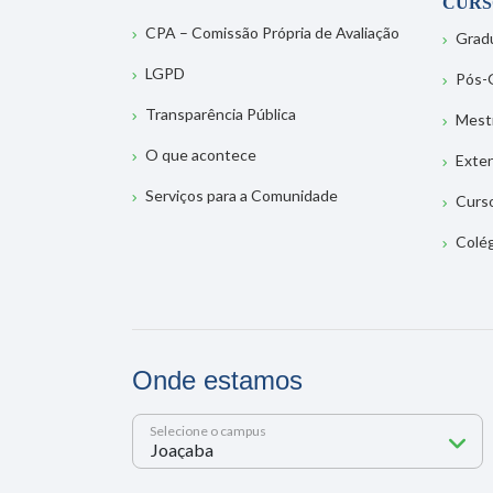
CURS
CPA – Comissão Própria de Avaliação
Grad
LGPD
Pós-
Transparência Pública
Mest
O que acontece
Exte
Serviços para a Comunidade
Curs
Colé
Onde estamos
Selecione o campus