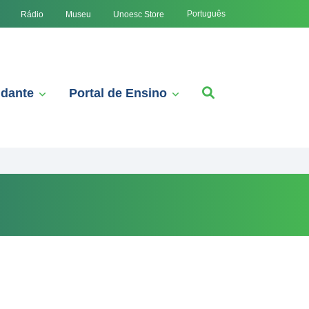
Português
Rádio
Museu
Unoesc Store
udante
Portal de Ensino