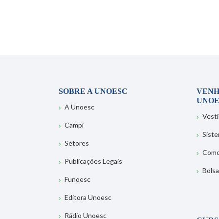
SOBRE A UNOESC
VENH
UNOE
A Unoesc
Vesti
Campi
Sist
Setores
Como
Publicações Legais
Bolsa
Funoesc
Editora Unoesc
Rádio Unoesc