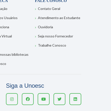
TECA
FALE CONOSCO
tação
Contato Geral
os Usuários
Atendimento ao Estudante
nciona
Ouvidoria
a Virtual
Seja nosso Fornecedor
Trabalhe Conosco
nossas bibliotecas
osco
Siga a Unoesc