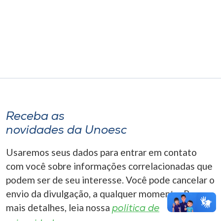
Museu
Unoesc
Store
Selecione
o idioma
Receba as
novidades da Unoesc
A+
Usaremos seus dados para entrar em contato
A-
com você sobre informações correlacionadas que
podem ser de seu interesse. Você pode cancelar o
envio da divulgação, a qualquer momento. Para
mais detalhes, leia nossa
política de