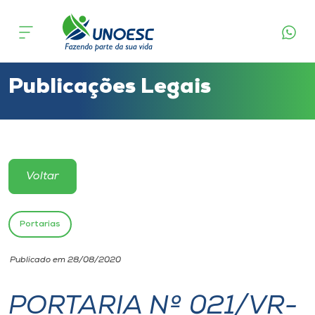
Cursos
Onde estamos
Publicações Legais
Pesquisa
Atendimento ao Estudante
Voltar
Portal de Ensino
Portarias
A
Publicado em 28/08/2020
Unoesc
PORTARIA Nº 021/VR-
Internacionalização