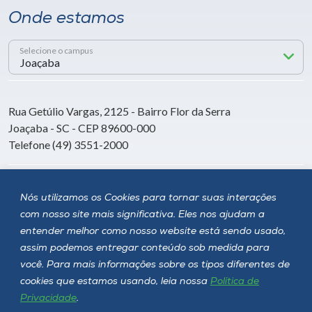
Onde estamos
Selecione o campus
Rua Getúlio Vargas, 2125 - Bairro Flor da Serra
Joaçaba - SC - CEP 89600-000
Telefone (49) 3551-2000
Siga a Unoesc
Nós utilizamos os Cookies para tornar suas interações
com nosso site mais significativa. Eles nos ajudam a
entender melhor como nosso website está sendo usado,
assim podemos entregar conteúdo sob medida para
você. Para mais informações sobre os tipos diferentes de
cookies que estamos usando, leia nossa
Política de
Privacidade
.