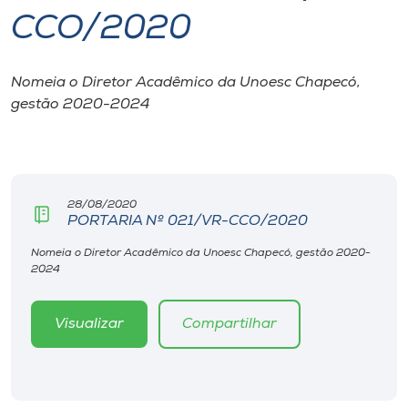
CCO/2020
I.nova
Nomeia o Diretor Acadêmico da Unoesc Chapecó,
Diplomados
gestão 2020-2024
Cultura
CPA
28/08/2020
PORTARIA Nº 021/VR-CCO/2020
Biblioteca
Nomeia o Diretor Acadêmico da Unoesc Chapecó, gestão 2020-
2024
Editora
Visualizar
Compartilhar
Rádio