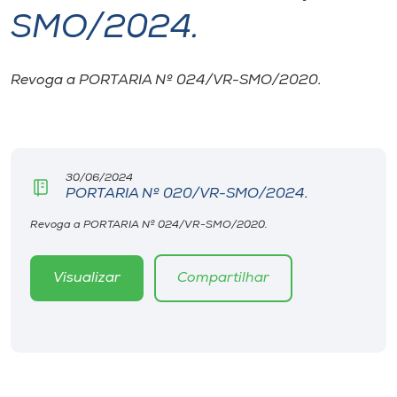
SMO/2024.
I.nova
Revoga a PORTARIA Nº 024/VR-SMO/2020.
Diplomados
Cultura
30/06/2024
PORTARIA Nº 020/VR-SMO/2024.
CPA
Revoga a PORTARIA Nº 024/VR-SMO/2020.
Biblioteca
Visualizar
Compartilhar
Editora
Rádio