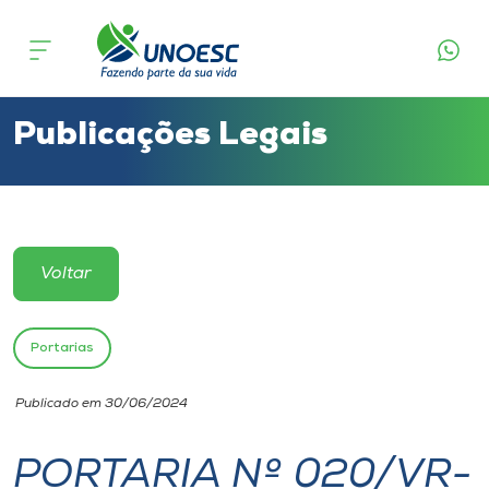
Cursos
Onde estamos
Publicações Legais
Pesquisa
Atendimento ao Estudante
Voltar
Portal de Ensino
Portarias
A
Publicado em 30/06/2024
Unoesc
PORTARIA Nº 020/VR-
Internacionalização