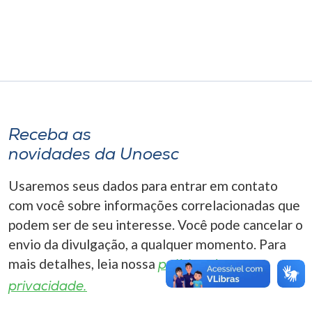
Museu
Unoesc
Store
Receba as
Selecione
o idioma
novidades da Unoesc
Usaremos seus dados para entrar em contato
com você sobre informações correlacionadas que
A+
podem ser de seu interesse. Você pode cancelar o
A-
envio da divulgação, a qualquer momento. Para
mais detalhes, leia nossa
política de
privacidade.