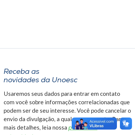
Museu
Unoesc
Store
Selecione
o idioma
Receba as
novidades da Unoesc
A+
Usaremos seus dados para entrar em contato
A-
com você sobre informações correlacionadas que
podem ser de seu interesse. Você pode cancelar o
envio da divulgação, a qualquer momento. Para
mais detalhes, leia nossa
política de