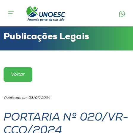
Cursos
Onde estamos
Publicações Legais
Pesquisa
Atendimento ao Estudante
Voltar
Portal de Ensino
Publicado em 03/07/2024
A
Unoesc
PORTARIA Nº 020/VR-
CCO/2024
Internacionalização