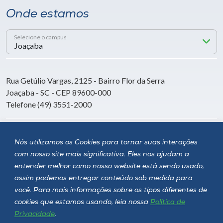
Onde estamos
Selecione o campus
Rua Getúlio Vargas, 2125 - Bairro Flor da Serra
Joaçaba - SC - CEP 89600-000
Telefone (49) 3551-2000
Siga a Unoesc
Nós utilizamos os Cookies para tornar suas interações
com nosso site mais significativa. Eles nos ajudam a
entender melhor como nosso website está sendo usado,
assim podemos entregar conteúdo sob medida para
você. Para mais informações sobre os tipos diferentes de
cookies que estamos usando, leia nossa
Política de
Privacidade
.