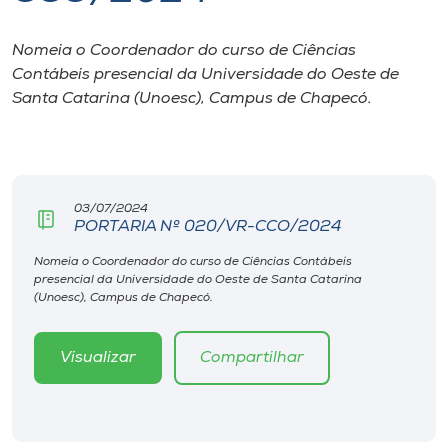
I.nova
Nomeia o Coordenador do curso de Ciências
Contábeis presencial da Universidade do Oeste de
Santa Catarina (Unoesc), Campus de Chapecó.
Diplomados
Cultura
03/07/2024
CPA
PORTARIA Nº 020/VR-CCO/2024
Nomeia o Coordenador do curso de Ciências Contábeis
Biblioteca
presencial da Universidade do Oeste de Santa Catarina
(Unoesc), Campus de Chapecó.
Editora
Visualizar
Compartilhar
Rádio