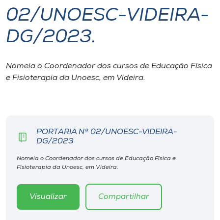
02/UNOESC-VIDEIRA-
I.nova
DG/2023.
Diplomados
Nomeia o Coordenador dos cursos de Educação Física
e Fisioterapia da Unoesc, em Videira.
Cultura
CPA
PORTARIA Nº 02/UNOESC-VIDEIRA-
Biblioteca
DG/2023
Nomeia o Coordenador dos cursos de Educação Física e
Editora
Fisioterapia da Unoesc, em Videira.
Rádio
Visualizar
Compartilhar