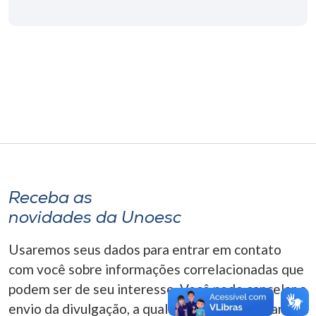
Museu
Unoesc
Store
Selecione
o idioma
Receba as
A+
novidades da Unoesc
A-
Usaremos seus dados para entrar em contato
com você sobre informações correlacionadas que
podem ser de seu interesse. Você pode cancelar o
envio da divulgação, a qualquer momento. Para