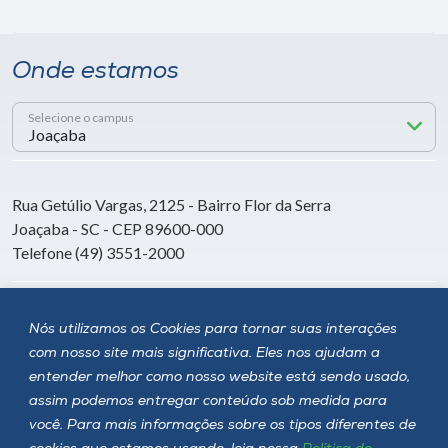
Onde estamos
Selecione o campus
Rua Getúlio Vargas, 2125 - Bairro Flor da Serra
Joaçaba - SC - CEP 89600-000
Telefone (49) 3551-2000
Siga a Unoesc
Nós utilizamos os Cookies para tornar suas interações
com nosso site mais significativa. Eles nos ajudam a
entender melhor como nosso website está sendo usado,
assim podemos entregar conteúdo sob medida para
você. Para mais informações sobre os tipos diferentes de