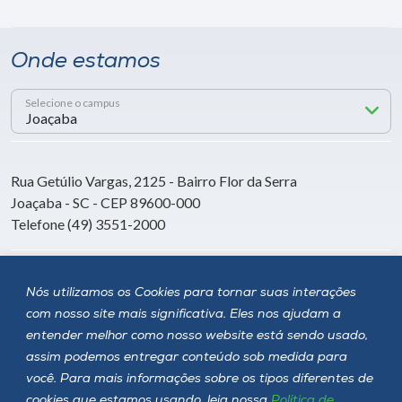
Onde estamos
Selecione o campus
Rua Getúlio Vargas, 2125 - Bairro Flor da Serra
Joaçaba - SC - CEP 89600-000
Telefone (49) 3551-2000
Siga a Unoesc
Nós utilizamos os Cookies para tornar suas interações
com nosso site mais significativa. Eles nos ajudam a
entender melhor como nosso website está sendo usado,
assim podemos entregar conteúdo sob medida para
você. Para mais informações sobre os tipos diferentes de
cookies que estamos usando, leia nossa
Política de