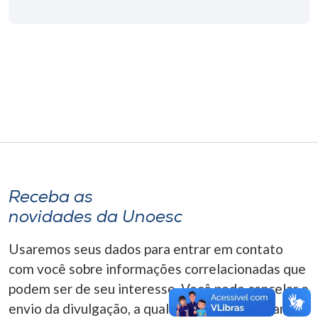
Museu
Unoesc
Store
Selecione
o idioma
Receba as
A+
novidades da Unoesc
A-
Usaremos seus dados para entrar em contato
com você sobre informações correlacionadas que
podem ser de seu interesse. Você pode cancelar o
envio da divulgação, a qualquer momento. Para