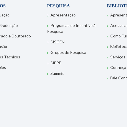
OS
PESQUISA
BIBLIO
uação
Apresentação
Apresen
Graduação
Programas de Incentivo à
Acesso a
Pesquisa
rado e Doutorado
Como Fu
SISGEN
nsão
Bibliotec
Grupos de Pesquisa
os Técnicos
Serviços
SIEPE
gios
Conheça 
Summit
Fale Con