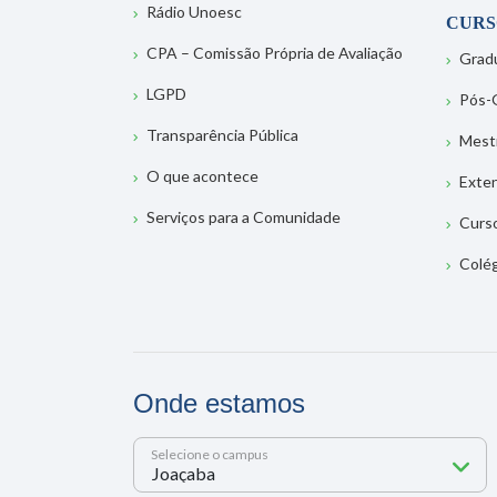
Rádio Unoesc
CURS
CPA – Comissão Própria de Avaliação
Grad
LGPD
Pós-
Transparência Pública
Mest
O que acontece
Exte
Serviços para a Comunidade
Curs
Colé
Onde estamos
Selecione o campus