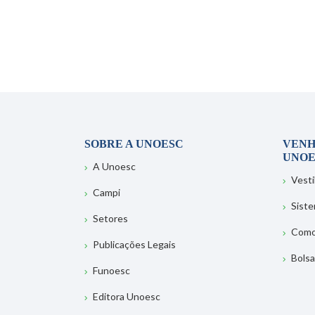
SOBRE A UNOESC
VENH
UNOE
A Unoesc
Vesti
Campi
Sist
Setores
Como
Publicações Legais
Bolsa
Funoesc
Editora Unoesc