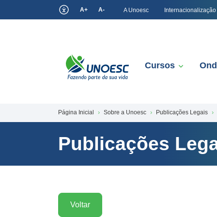
A+
A-
A Unoesc
Internacionalização
Cursos
Ond
Página Inicial
Sobre a Unoesc
Publicações Legais
Publicações Lega
Voltar