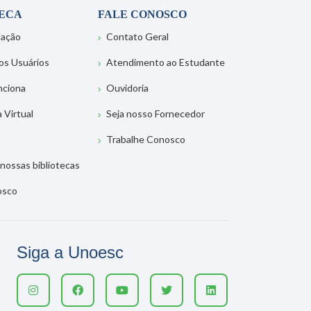
TECA
FALE CONOSCO
tação
Contato Geral
os Usuários
Atendimento ao Estudante
nciona
Ouvidoria
a Virtual
Seja nosso Fornecedor
Trabalhe Conosco
nossas bibliotecas
osco
Siga a Unoesc