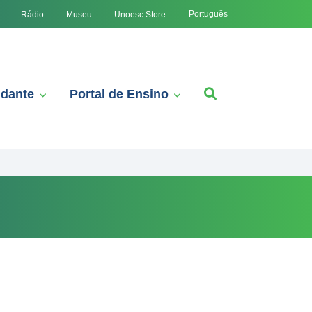
Português
Rádio
Museu
Unoesc Store
udante
Portal de Ensino