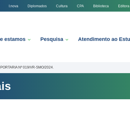
I.nova
Diplomados
Cultura
CPA
Biblioteca
Editora
e estamos
Pesquisa
Atendimento ao Est
PORTARIA Nº 019/VR-SMO/2024.
is