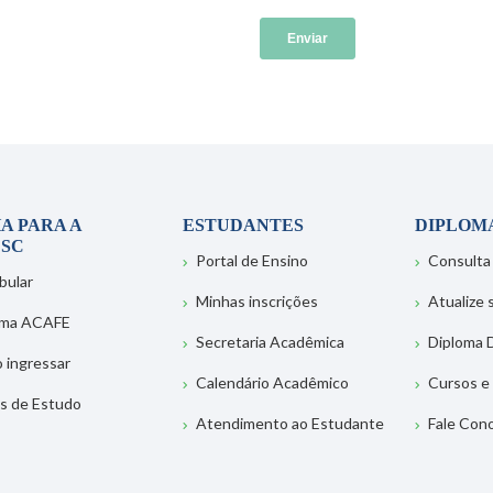
A PARA A
ESTUDANTES
DIPLOM
SC
Portal de Ensino
Consulta
bular
Minhas inscrições
Atualize
ema ACAFE
Secretaria Acadêmica
Diploma D
 ingressar
Calendário Acadêmico
Cursos e
s de Estudo
Atendimento ao Estudante
Fale Con