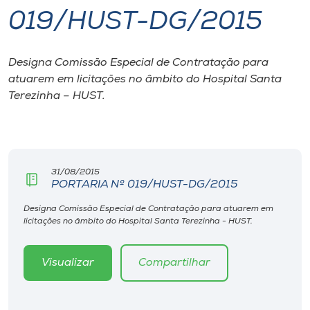
019/HUST-DG/2015
I.nova
Designa Comissão Especial de Contratação para
Diplomados
atuarem em licitações no âmbito do Hospital Santa
Terezinha – HUST.
Cultura
CPA
31/08/2015
PORTARIA Nº 019/HUST-DG/2015
Biblioteca
Designa Comissão Especial de Contratação para atuarem em
licitações no âmbito do Hospital Santa Terezinha - HUST.
Editora
Visualizar
Compartilhar
Rádio