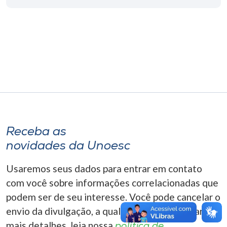
Museu
Unoesc
Store
Selecione
o idioma
Receba as
novidades da Unoesc
A+
A-
Usaremos seus dados para entrar em contato
com você sobre informações correlacionadas que
podem ser de seu interesse. Você pode cancelar o
envio da divulgação, a qualquer momento. Para
mais detalhes, leia nossa
política de