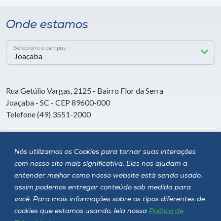
Onde estamos
Selecione o campus
Rua Getúlio Vargas, 2125 - Bairro Flor da Serra
Joaçaba - SC - CEP 89600-000
Telefone (49) 3551-2000
Siga a Unoesc
Nós utilizamos os Cookies para tornar suas interações
com nosso site mais significativa. Eles nos ajudam a
entender melhor como nosso website está sendo usado,
assim podemos entregar conteúdo sob medida para
você. Para mais informações sobre os tipos diferentes de
cookies que estamos usando, leia nossa
Política de