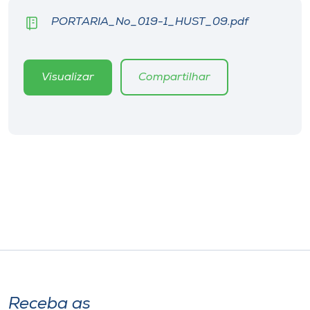
Museu
PORTARIA_No_019-1_HUST_09.pdf
Unoesc
Store
Visualizar
Compartilhar
Selecione
o idioma
A+
A-
Receba as