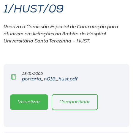
1/HUST/09
I.nova
Renova a Comissão Especial de Contratação para
Diplomados
atuarem em licitações no âmbito do Hospital
Universitário Santa Terezinha – HUST.
Cultura
CPA
23/11/2009
portaria_n019_hust.pdf
Biblioteca
Editora
Visualizar
Compartilhar
Rádio