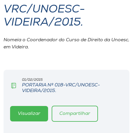
VRC/UNOESC-
I.nova
VIDEIRA/2015.
Diplomados
Nomeia o Coordenador do Curso de Direito da Unoesc,
em Videira.
Cultura
CPA
01/02/2015
Biblioteca
PORTARIA Nº 018-VRC/UNOESC-
VIDEIRA/2015.
Editora
Visualizar
Compartilhar
Rádio