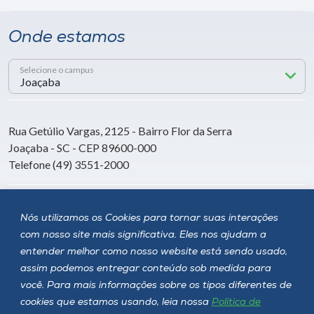
Onde estamos
Selecione o campus
Rua Getúlio Vargas, 2125 - Bairro Flor da Serra
Joaçaba - SC - CEP 89600-000
Telefone (49) 3551-2000
Siga a Unoesc
Nós utilizamos os Cookies para tornar suas interações
com nosso site mais significativa. Eles nos ajudam a
entender melhor como nosso website está sendo usado,
assim podemos entregar conteúdo sob medida para
você. Para mais informações sobre os tipos diferentes de
cookies que estamos usando, leia nossa
Política de