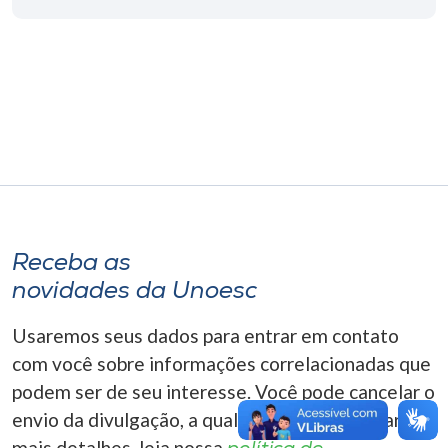
Museu
Unoesc
Store
Selecione
o idioma
Receba as
novidades da Unoesc
A+
A-
Usaremos seus dados para entrar em contato
com você sobre informações correlacionadas que
podem ser de seu interesse. Você pode cancelar o
envio da divulgação, a qualquer momento. Para
mais detalhes, leia nossa