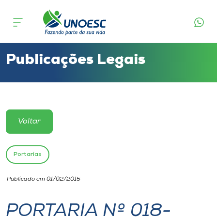
Cursos
Onde estamos
Publicações Legais
Pesquisa
Atendimento ao Estudante
Voltar
Portal de Ensino
Portarias
A
Publicado em 01/02/2015
Unoesc
PORTARIA Nº 018-
Internacionalização