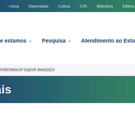
I.nova
Diplomados
Cultura
CPA
Biblioteca
Editora
e estamos
Pesquisa
Atendimento ao Est
PORTARIA Nº 018/VR SMO/2023
is