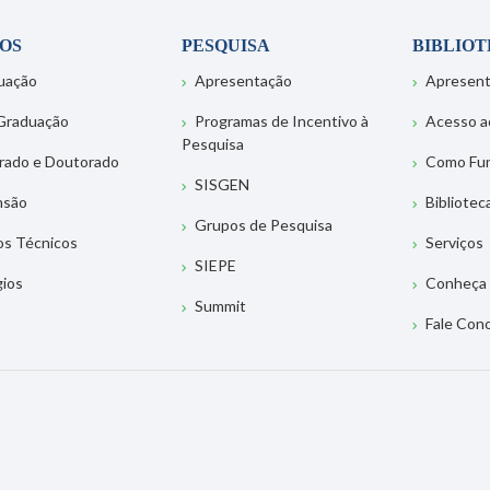
OS
PESQUISA
BIBLIO
uação
Apresentação
Apresen
Graduação
Programas de Incentivo à
Acesso a
Pesquisa
rado e Doutorado
Como Fu
SISGEN
nsão
Bibliotec
Grupos de Pesquisa
os Técnicos
Serviços
SIEPE
gios
Conheça 
Summit
Fale Con