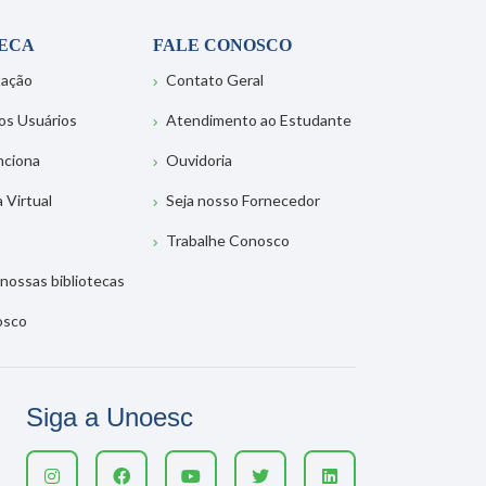
TECA
FALE CONOSCO
tação
Contato Geral
os Usuários
Atendimento ao Estudante
nciona
Ouvidoria
a Virtual
Seja nosso Fornecedor
Trabalhe Conosco
nossas bibliotecas
osco
Siga a Unoesc