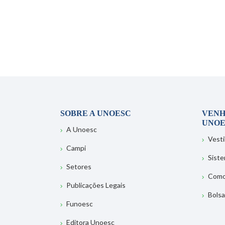
SOBRE A UNOESC
VENH
UNOE
A Unoesc
Vesti
Campi
Sist
Setores
Como
Publicações Legais
Bolsa
Funoesc
Editora Unoesc