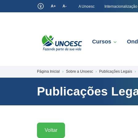
A+
A-
A Unoesc
Internacionalização
Cursos
Ond
Página Inicial
Sobre a Unoesc
Publicações Legais
Publicações Lega
Voltar