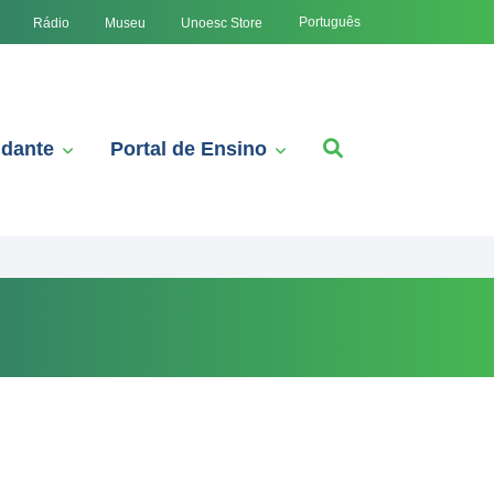
Português
Rádio
Museu
Unoesc Store
udante
Portal de Ensino