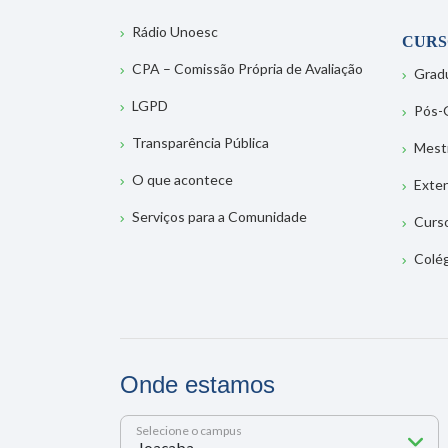
Rádio Unoesc
CURS
CPA – Comissão Própria de Avaliação
Grad
LGPD
Pós-
Transparência Pública
Mest
O que acontece
Exte
Serviços para a Comunidade
Curs
Colé
Onde estamos
Selecione o campus