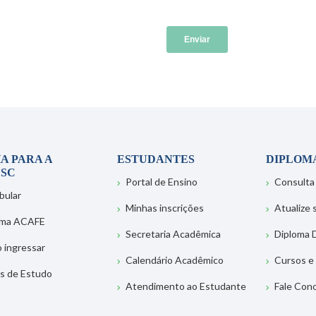
A PARA A
ESTUDANTES
DIPLOM
SC
Portal de Ensino
Consulta
bular
Minhas inscrições
Atualize
ema ACAFE
Secretaria Acadêmica
Diploma D
 ingressar
Calendário Acadêmico
Cursos e
s de Estudo
Atendimento ao Estudante
Fale Con