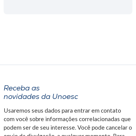
Museu
Unoesc
Store
Selecione
o idioma
Receba as
A+
novidades da Unoesc
A-
Usaremos seus dados para entrar em contato
com você sobre informações correlacionadas que
podem ser de seu interesse. Você pode cancelar o
envio da divulgação, a qualquer momento. Para