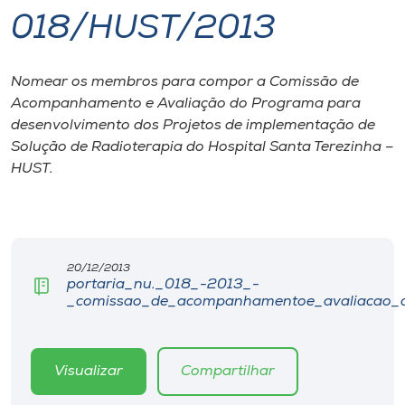
018/HUST/2013
I.nova
Nomear os membros para compor a Comissão de
Diplomados
Acompanhamento e Avaliação do Programa para
desenvolvimento dos Projetos de implementação de
Cultura
Solução de Radioterapia do Hospital Santa Terezinha –
HUST.
CPA
Biblioteca
20/12/2013
portaria_nu._018_-2013_-
_comissao_de_acompanhamentoe_avaliacao_do
Editora
Rádio
Visualizar
Compartilhar