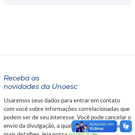
Museu
Unoesc
Store
Selecione
o idioma
Receba as
novidades da Unoesc
A+
A-
Usaremos seus dados para entrar em contato
com você sobre informações correlacionadas que
podem ser de seu interesse. Você pode cancelar o
envio da divulgação, a qualquer momento. Para
mais detalhes, leia nossa
política de