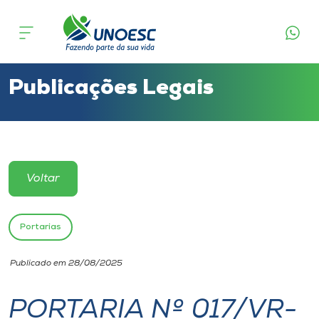
Cursos
Onde estamos
Publicações Legais
Pesquisa
Atendimento ao Estudante
Voltar
Portal de Ensino
Portarias
A
Publicado em 28/08/2025
Unoesc
PORTARIA Nº 017/VR-
Internacionalização