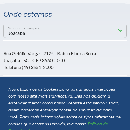
Onde estamos
Selecione o campus
Rua Getúlio Vargas, 2125 - Bairro Flor da Serra
Joaçaba - SC - CEP 89600-000
Telefone (49) 3551-2000
Siga a Unoesc
Nós utilizamos os Cookies para tornar suas interações
com nosso site mais significativa. Eles nos ajudam a
entender melhor como nosso website está sendo usado,
assim podemos entregar conteúdo sob medida para
você. Para mais informações sobre os tipos diferentes de
cookies que estamos usando, leia nossa
Política de