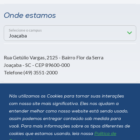
Onde estamos
Selecione o campus
Rua Getúlio Vargas, 2125 - Bairro Flor da Serra
Joaçaba - SC - CEP 89600-000
Telefone (49) 3551-2000
Siga a Unoesc
Nós utilizamos os Cookies para tornar suas interações
com nosso site mais significativa. Eles nos ajudam a
entender melhor como nosso website está sendo usado,
assim podemos entregar conteúdo sob medida para
você. Para mais informações sobre os tipos diferentes de
cookies que estamos usando, leia nossa
Política de