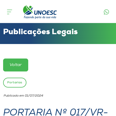
Cursos
Onde estamos
Publicações Legais
Pesquisa
Atendimento ao Estudante
Voltar
Portal de Ensino
Portarias
A
Publicado em 01/07/2024
Unoesc
PORTARIA Nº 017/VR-
Internacionalização