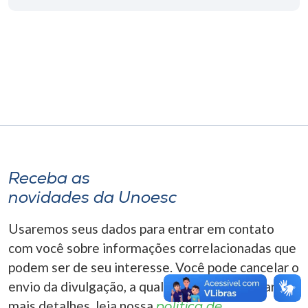
Museu
Unoesc
Store
Selecione
o idioma
Receba as
novidades da Unoesc
A+
A-
Usaremos seus dados para entrar em contato
com você sobre informações correlacionadas que
podem ser de seu interesse. Você pode cancelar o
envio da divulgação, a qualquer momento. Para
mais detalhes, leia nossa
política de