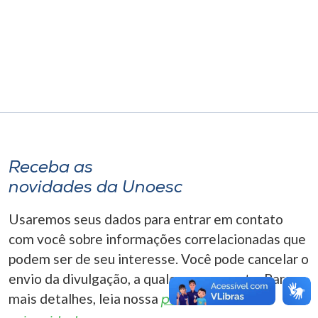
Museu
Unoesc
Store
Selecione
o idioma
Receba as
novidades da Unoesc
A+
Usaremos seus dados para entrar em contato
A-
com você sobre informações correlacionadas que
podem ser de seu interesse. Você pode cancelar o
envio da divulgação, a qualquer momento. Para
mais detalhes, leia nossa
política de