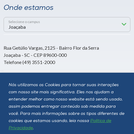
Onde estamos
Selecione o campus
Rua Getúlio Vargas, 2125 - Bairro Flor da Serra
Joaçaba - SC - CEP 89600-000
Telefone (49) 3551-2000
Siga a Unoesc
Nós utilizamos os Cookies para tornar suas interações
com nosso site mais significativa. Eles nos ajudam a
entender melhor como nosso website está sendo usado,
assim podemos entregar conteúdo sob medida para
você. Para mais informações sobre os tipos diferentes de
cookies que estamos usando, leia nossa
Política de
Privacidade
.