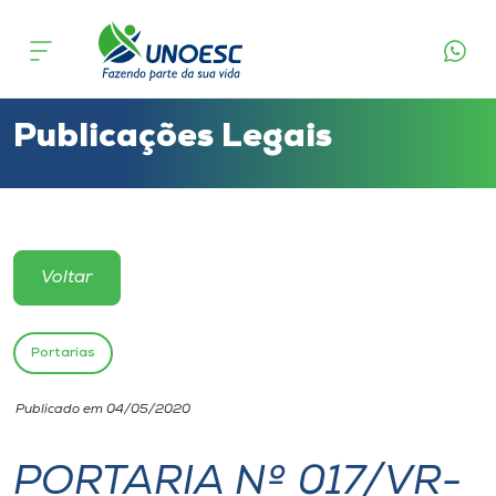
Cursos
Onde estamos
Publicações Legais
Pesquisa
Atendimento ao Estudante
Voltar
Portal de Ensino
Portarias
A
Publicado em 04/05/2020
Unoesc
PORTARIA Nº 017/VR-
Internacionalização