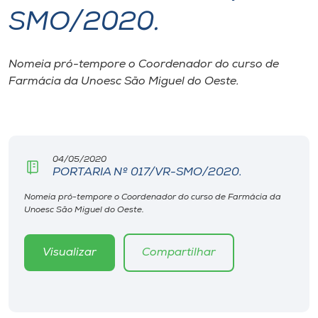
SMO/2020.
I.nova
Nomeia pró-tempore o Coordenador do curso de
Diplomados
Farmácia da Unoesc São Miguel do Oeste.
Cultura
CPA
04/05/2020
PORTARIA Nº 017/VR-SMO/2020.
Biblioteca
Nomeia pró-tempore o Coordenador do curso de Farmácia da
Unoesc São Miguel do Oeste.
Editora
Visualizar
Compartilhar
Rádio