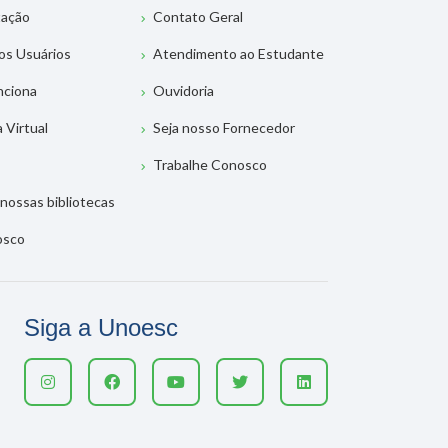
tação
Contato Geral
os Usuários
Atendimento ao Estudante
nciona
Ouvidoria
a Virtual
Seja nosso Fornecedor
Trabalhe Conosco
nossas bibliotecas
osco
Siga a Unoesc