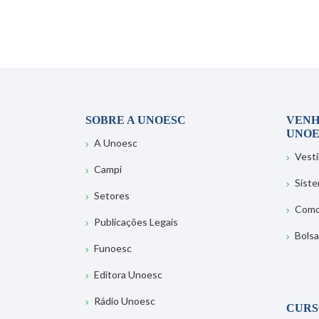
SOBRE A UNOESC
VENH
UNOE
A Unoesc
Vesti
Campi
Sist
Setores
Como
Publicações Legais
Bolsa
Funoesc
Editora Unoesc
Rádio Unoesc
CURS