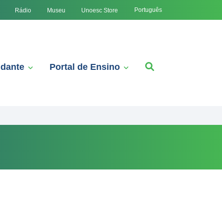
Português
Rádio
Museu
Unoesc Store
udante
Portal de Ensino