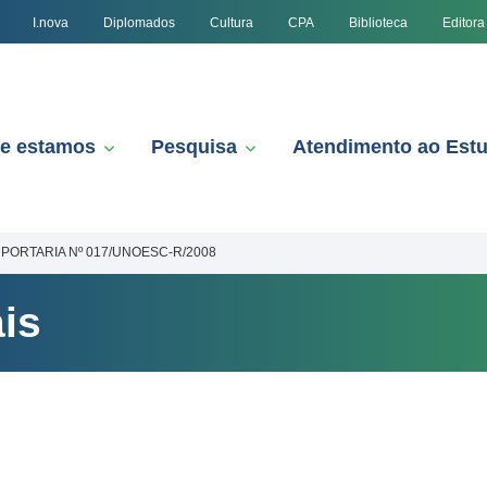
I.nova
Diplomados
Cultura
CPA
Biblioteca
Editora
e estamos
Pesquisa
Atendimento ao Est
PORTARIA Nº 017/UNOESC-R/2008
is