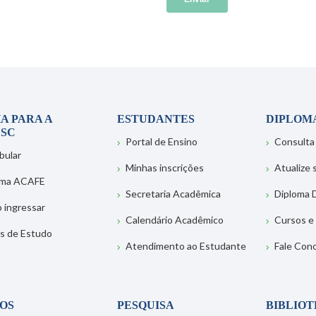
A PARA A
ESTUDANTES
DIPLOM
SC
Portal de Ensino
Consulta
bular
Minhas inscrições
Atualize
ema ACAFE
Secretaria Acadêmica
Diploma D
 ingressar
Calendário Acadêmico
Cursos e
s de Estudo
Atendimento ao Estudante
Fale Con
OS
PESQUISA
BIBLIO