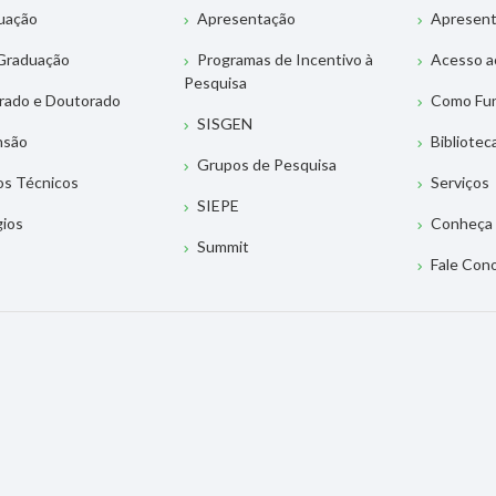
uação
Apresentação
Apresen
Graduação
Programas de Incentivo à
Acesso a
Pesquisa
rado e Doutorado
Como Fu
SISGEN
nsão
Bibliotec
Grupos de Pesquisa
os Técnicos
Serviços
SIEPE
gios
Conheça 
Summit
Fale Con