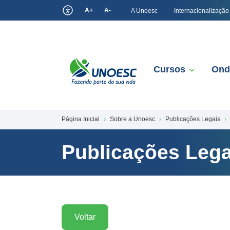
A+
A-
A Unoesc
Internacionalização
Cursos
Ond
Página Inicial
Sobre a Unoesc
Publicações Legais
Publicações Lega
Voltar