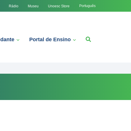
Português
Rádio
Museu
Unoesc Store
udante
Portal de Ensino