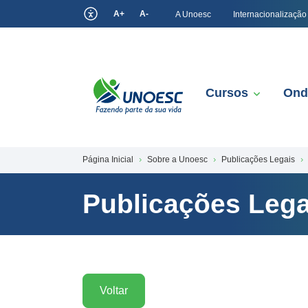
A+
A-
A Unoesc
Internacionalização
Cursos
Ond
Página Inicial
Sobre a Unoesc
Publicações Legais
Publicações Lega
Voltar