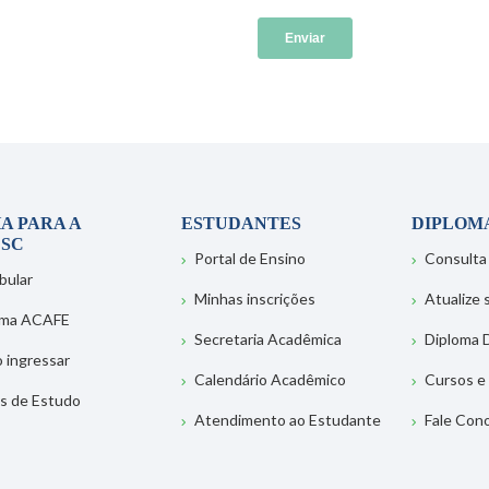
A PARA A
ESTUDANTES
DIPLOM
SC
Portal de Ensino
Consulta
bular
Minhas inscrições
Atualize
ema ACAFE
Secretaria Acadêmica
Diploma D
 ingressar
Calendário Acadêmico
Cursos e
s de Estudo
Atendimento ao Estudante
Fale Con