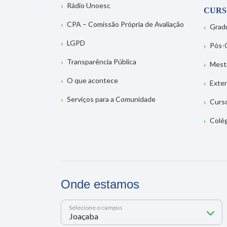
Rádio Unoesc
CURS
CPA – Comissão Própria de Avaliação
Grad
LGPD
Pós-
Transparência Pública
Mest
O que acontece
Exte
Serviços para a Comunidade
Curs
Colé
Onde estamos
Selecione o campus