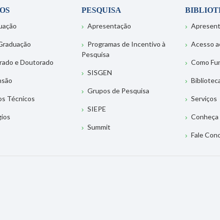
OS
PESQUISA
BIBLIO
uação
Apresentação
Apresen
Graduação
Programas de Incentivo à
Acesso a
Pesquisa
rado e Doutorado
Como Fu
SISGEN
nsão
Bibliotec
Grupos de Pesquisa
os Técnicos
Serviços
SIEPE
gios
Conheça 
Summit
Fale Con