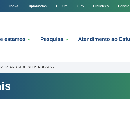
I.nova
Diplomados
Cultura
CPA
Biblioteca
Editora
e estamos
Pesquisa
Atendimento ao Est
PORTARIA Nº 017/HUST-DG/2022
is