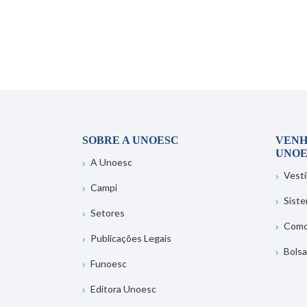
SOBRE A UNOESC
VENH
UNOE
A Unoesc
Vesti
Campi
Sist
Setores
Como
Publicações Legais
Bolsa
Funoesc
Editora Unoesc