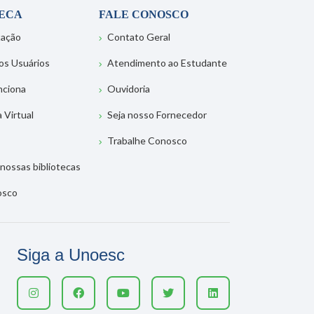
TECA
FALE CONOSCO
tação
Contato Geral
os Usuários
Atendimento ao Estudante
nciona
Ouvidoria
a Virtual
Seja nosso Fornecedor
Trabalhe Conosco
nossas bibliotecas
osco
Siga a Unoesc