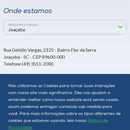
Onde estamos
Selecione o campus
Rua Getúlio Vargas, 2125 - Bairro Flor da Serra
Joaçaba - SC - CEP 89600-000
Telefone (49) 3551-2000
Siga a Unoesc
Nós utilizamos os Cookies para tornar suas interações
com nosso site mais significativa. Eles nos ajudam a
entender melhor como nosso website está sendo usado,
assim podemos entregar conteúdo sob medida para
você. Para mais informações sobre os tipos diferentes de
cookies que estamos usando, leia nossa
Política de
Privacidade
.