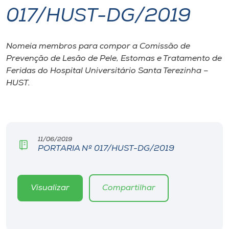
017/HUST-DG/2019
I.nova
Nomeia membros para compor a Comissão de
Diplomados
Prevenção de Lesão de Pele, Estomas e Tratamento de
Feridas do Hospital Universitário Santa Terezinha –
Cultura
HUST.
CPA
11/06/2019
Biblioteca
PORTARIA Nº 017/HUST-DG/2019
Editora
Visualizar
Compartilhar
Rádio