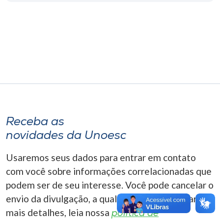
Museu
Unoesc
Store
Selecione
o idioma
Receba as
novidades da Unoesc
A+
Usaremos seus dados para entrar em contato
A-
com você sobre informações correlacionadas que
podem ser de seu interesse. Você pode cancelar o
envio da divulgação, a qualquer momento. Para
mais detalhes, leia nossa
política de