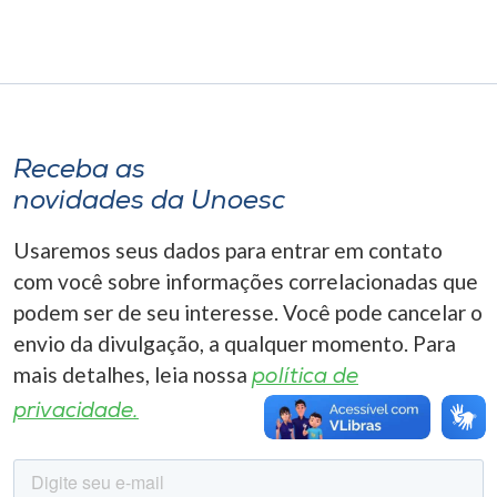
Museu
Unoesc
Store
Receba as
novidades da Unoesc
Selecione
o idioma
Usaremos seus dados para entrar em contato
com você sobre informações correlacionadas que
podem ser de seu interesse. Você pode cancelar o
A+
envio da divulgação, a qualquer momento. Para
A-
mais detalhes, leia nossa
política de
privacidade.