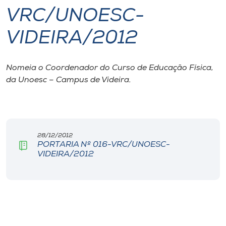
VRC/UNOESC-
I.nova
VIDEIRA/2012
Diplomados
Nomeia o Coordenador do Curso de Educação Física,
da Unoesc – Campus de Videira.
Cultura
CPA
28/12/2012
Biblioteca
PORTARIA Nº 016-VRC/UNOESC-
VIDEIRA/2012
Editora
Rádio