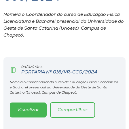
I.nova
Nomeia o Coordenador do curso de Educação Física
Licenciatura e Bacharel presencial da Universidade do
Oeste de Santa Catarina (Unoesc), Campus de
Diplomados
Chapecó.
Cultura
CPA
03/07/2024
PORTARIA Nº 016/VR-CCO/2024
Biblioteca
Nomeia o Coordenador do curso de Educação Física Licenciatura
e Bacharel presencial da Universidade do Oeste de Santa
Catarina (Unoesc), Campus de Chapecó.
Editora
Visualizar
Compartilhar
Rádio