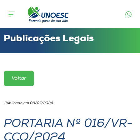
Cursos
Onde estamos
Publicações Legais
Pesquisa
Atendimento ao Estudante
Voltar
Portal de Ensino
Publicado em 03/07/2024
A
Unoesc
PORTARIA Nº 016/VR-
CCO/2024
Internacionalização