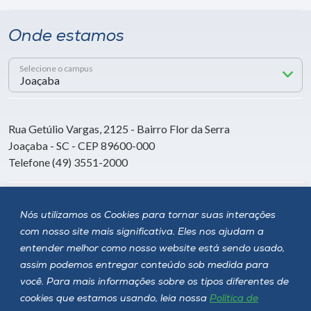
Onde estamos
Selecione o campus
Rua Getúlio Vargas, 2125 - Bairro Flor da Serra
Joaçaba - SC - CEP 89600-000
Telefone (49) 3551-2000
Siga a Unoesc
Nós utilizamos os Cookies para tornar suas interações
com nosso site mais significativa. Eles nos ajudam a
entender melhor como nosso website está sendo usado,
assim podemos entregar conteúdo sob medida para
você. Para mais informações sobre os tipos diferentes de
cookies que estamos usando, leia nossa
Política de