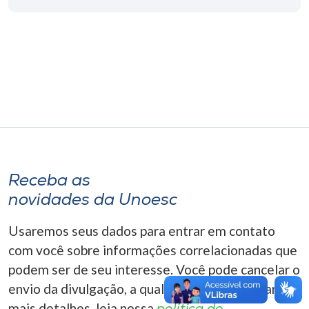
Museu
Unoesc
Store
Selecione
o idioma
Receba as
novidades da Unoesc
A+
A-
Usaremos seus dados para entrar em contato
com você sobre informações correlacionadas que
podem ser de seu interesse. Você pode cancelar o
envio da divulgação, a qualquer momento. Para
mais detalhes, leia nossa