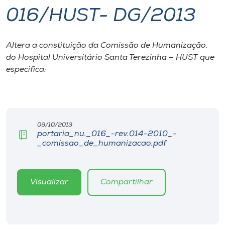
016/HUST- DG/2013
I.nova
Altera a constituição da Comissão de Humanização,
Diplomados
do Hospital Universitário Santa Terezinha – HUST que
especifica:
Cultura
CPA
09/10/2013
portaria_nu._016_-rev.014-2010_-
Biblioteca
_comissao_de_humanizacao.pdf
Editora
Visualizar
Compartilhar
Rádio