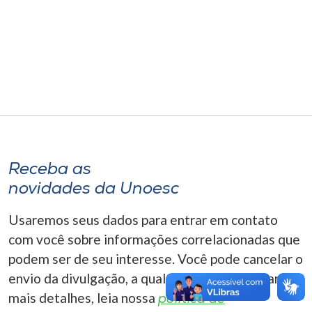
Museu
Unoesc
Store
Selecione
o idioma
Receba as
novidades da Unoesc
A+
Usaremos seus dados para entrar em contato
A-
com você sobre informações correlacionadas que
podem ser de seu interesse. Você pode cancelar o
envio da divulgação, a qualquer momento. Para
mais detalhes, leia nossa
política de