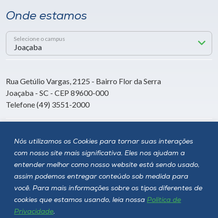
Onde estamos
Selecione o campus
Rua Getúlio Vargas, 2125 - Bairro Flor da Serra
Joaçaba - SC - CEP 89600-000
Telefone (49) 3551-2000
Siga a Unoesc
Nós utilizamos os Cookies para tornar suas interações
com nosso site mais significativa. Eles nos ajudam a
entender melhor como nosso website está sendo usado,
assim podemos entregar conteúdo sob medida para
você. Para mais informações sobre os tipos diferentes de
cookies que estamos usando, leia nossa
Política de
Privacidade
.