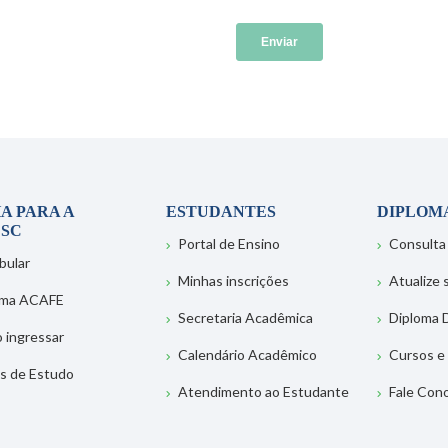
A PARA A
ESTUDANTES
DIPLOM
SC
Portal de Ensino
Consulta
bular
Minhas inscrições
Atualize
ema ACAFE
Secretaria Acadêmica
Diploma D
 ingressar
Calendário Acadêmico
Cursos e
s de Estudo
Atendimento ao Estudante
Fale Con