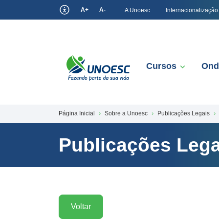
A+
A-
A Unoesc
Internacionalização
Cursos
Ond
Página Inicial
Sobre a Unoesc
Publicações Legais
Publicações Lega
Voltar