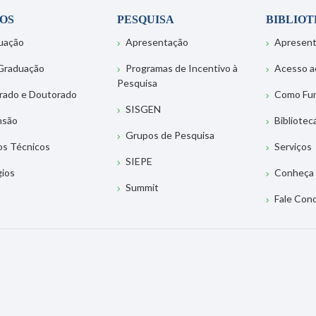
OS
PESQUISA
BIBLIO
uação
Apresentação
Apresen
Graduação
Programas de Incentivo à
Acesso a
Pesquisa
rado e Doutorado
Como Fu
SISGEN
nsão
Bibliotec
Grupos de Pesquisa
os Técnicos
Serviços
SIEPE
gios
Conheça 
Summit
Fale Con