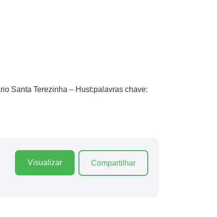
ário Santa Terezinha – Hust:palavras chave:
Visualizar
Compartilhar