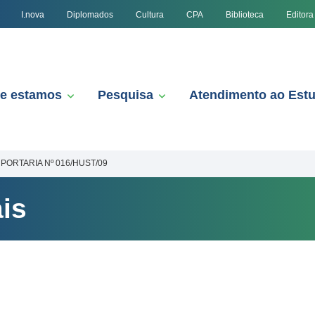
I.nova
Diplomados
Cultura
CPA
Biblioteca
Editora
e estamos
Pesquisa
Atendimento ao Est
PORTARIA Nº 016/HUST/09
is