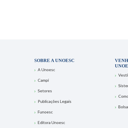
SOBRE A UNOESC
VENH
UNOE
A Unoesc
Vesti
Campi
Sist
Setores
Como
Publicações Legais
Bolsa
Funoesc
Editora Unoesc