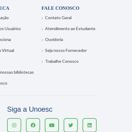
TECA
FALE CONOSCO
tação
Contato Geral
os Usuários
Atendimento ao Estudante
nciona
Ouvidoria
a Virtual
Seja nosso Fornecedor
Trabalhe Conosco
nossas bibliotecas
osco
Siga a Unoesc