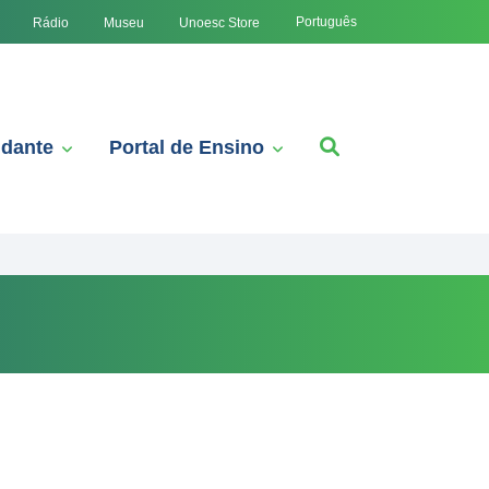
Português
Rádio
Museu
Unoesc Store
udante
Portal de Ensino