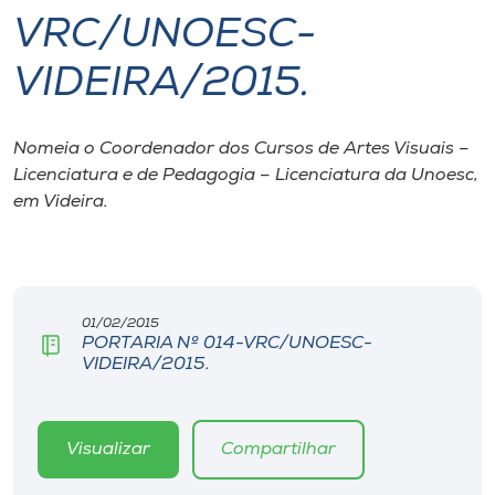
VRC/UNOESC-
I.nova
VIDEIRA/2015.
Diplomados
Nomeia o Coordenador dos Cursos de Artes Visuais –
Licenciatura e de Pedagogia – Licenciatura da Unoesc,
Cultura
em Videira.
CPA
Biblioteca
01/02/2015
PORTARIA Nº 014-VRC/UNOESC-
VIDEIRA/2015.
Editora
Rádio
Visualizar
Compartilhar