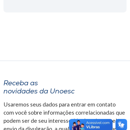
Museu
Unoesc
Store
Selecione
o idioma
Receba as
A+
novidades da Unoesc
A-
Usaremos seus dados para entrar em contato
com você sobre informações correlacionadas que
podem ser de seu interesse. Você pode cancelar o
envio da divulgação, a qualquer momento. Para