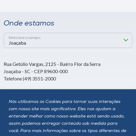
Onde estamos
Selecione o campus
Rua Getúlio Vargas, 2125 - Bairro Flor da Serra
Joaçaba - SC - CEP 89600-000
Telefone (49) 3551-2000
Siga a Unoesc
Nós utilizamos os Cookies para tornar suas interações
com nosso site mais significativa. Eles nos ajudam a
entender melhor como nosso website está sendo usado,
assim podemos entregar conteúdo sob medida para
você. Para mais informações sobre os tipos diferentes de