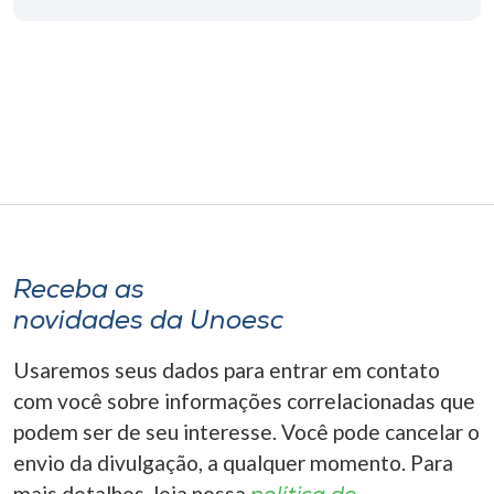
Museu
Unoesc
Store
Selecione
o idioma
Receba as
novidades da Unoesc
A+
A-
Usaremos seus dados para entrar em contato
com você sobre informações correlacionadas que
podem ser de seu interesse. Você pode cancelar o
envio da divulgação, a qualquer momento. Para
mais detalhes, leia nossa