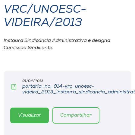
VRC/UNOESC-
I.nova
VIDEIRA/2013
Diplomados
Instaura Sindicância Administrativa e designa
Comissão Sindicante.
Cultura
CPA
01/04/2013
Biblioteca
portaria_no_014-vrc_unoesc-
videira_2013_instaura_sindicancia_administra
Editora
Visualizar
Compartilhar
Rádio